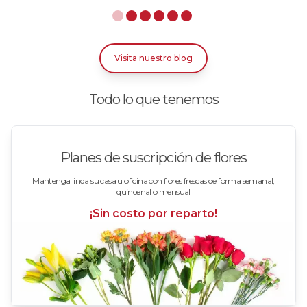
Rosas Azules
Rosas Bicolor Blancas-Rojas
Visita nuestro blog
Rosas Blancas
Todo lo que tenemos
Rosas Damasco
Rosas en arreglos
Planes de suscripción de flores
Rosas en floreros
Mantenga linda su casa u oficina con flores frescas de forma semanal,
quincenal o mensual
Rosas Fucsia
¡Sin costo por reparto!
Rosas Lila
Rosas Rojas
Rosas Rosadas