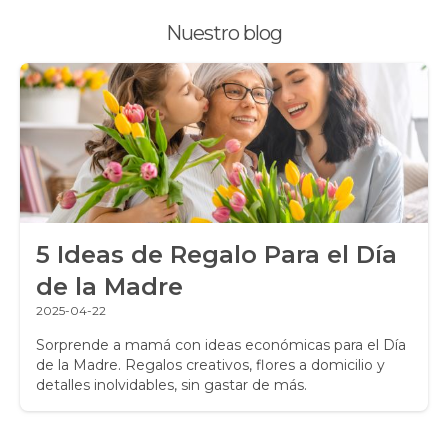
Nuestro blog
Promociones y Ofertas
Ramos de Flores
Ramos de Novia
Ramos de Rosas
Regalos a Domicilio
5 Ideas de Regalo Para el Día
Regalos para Hombres
de la Madre
Regalos para niños
2025-04-22
Rosas
Sorprende a mamá con ideas económicas para el Día
de la Madre. Regalos creativos, flores a domicilio y
detalles inolvidables, sin gastar de más.
Rosas Amarillas
Rosas Arcoíris