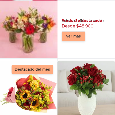
Producto destacado
Selección florista del día
Desde $48.900
Ver más
Destacado del mes