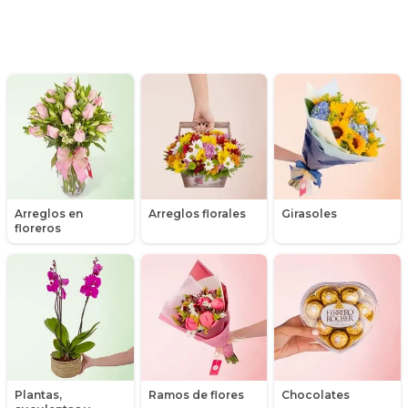
Día de la mujer
Día de la secretaria
Flores y Regalos de Navidad
Gerberas
Girasoles
Arreglos en
Arreglos florales
Girasoles
Globos
floreros
Graduación
Hipericum
Libros
Liliums
Plantas,
Ramos de flores
Chocolates