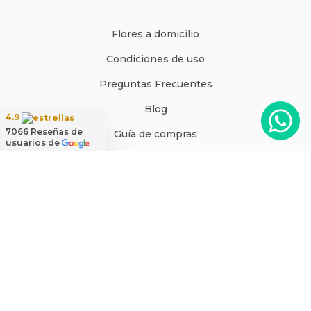
Flores a domicilio
Condiciones de uso
Preguntas Frecuentes
Blog
4.9
7066
Reseñas de
Guía de compras
usuarios de
Últimas entregas
Testimonios de clientes
Mapa del sitio
Mi cuenta
Rosalinda ®, es una marca registrada de Rosalinda SPA. · Cautín 875,
Santiago, Chile · Código Postal: 8350234 ·
ventas@rosalinda.cl
+562 2570 9510