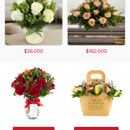
Arreglos de Globos
Arreglos Florales
Arreglos florales amarillos
Arreglos florales de color rojo
$36.000
$160.000
Arreglos Florales de Cumpleaños
Arreglos Florales en Florero
Arreglos florales en tono blanco
Arreglos florales en tono lila
Arreglos florales en tono naranja
Arreglos Florales para Aniversario
Arreglos florales para dar agradecimiento