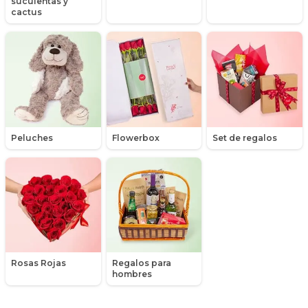
suculentas y
Maules
cactus
Mensajes
Minirosas
Nacimiento de niños
Nacimientos
Peluches
Flowerbox
Set de regalos
Nacimientos de niñas
Orquídeas
Packs de productos
Peluches
Rosas Rojas
Regalos para
Peonias
hombres
Plantas, Suculentas y Cactus