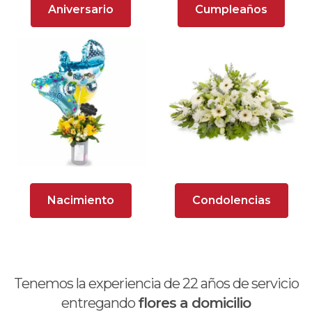
Aniversario
Cumpleaños
Arreglos Florales para Defunciones
Arreglos Florales para Eventos
Arreglos florales románticos
Arreglos rosados
Astromelias
Ave del Paraíso (Strelitzia)
Nacimiento
Condolencias
Brunch
Calas
Chocolates y galletas
Tenemos la experiencia de
22
años de servicio
Día de la madre
entregando
flores a domicilio