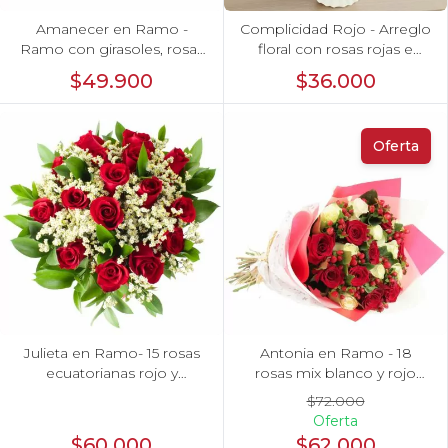
Amanecer en Ramo -
Complicidad Rojo - Arreglo
Ramo con girasoles, rosas
floral con rosas rojas e
rojo e hypericum
hypericum
$49.900
$36.000
Oferta
Julieta en Ramo- 15 rosas
Antonia en Ramo - 18
ecuatorianas rojo y
rosas mix blanco y rojo
limonium
con hypericum
$72.000
Oferta
$60.000
$62.000