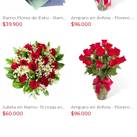
Ramo Flores de Éxito - Ramo de flores para graduación con rosas rojas y rosas blancas, peluche de elefante y pizarra
Amparo en Ánfora - Florero 24 rosas blanco y rojo
$39.900
$96.000
Julieta en Ramo- 15 rosas ecuatorianas rojo y limonium
Amparo en Ánfora - Florero 24 rosas ecuatorianas rojo
$60.000
$96.000