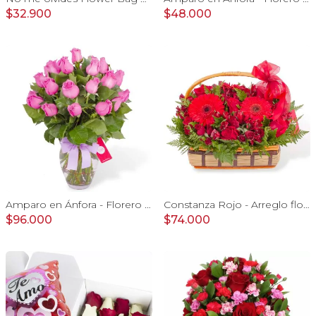
$32.900
$48.000
Amparo en Ánfora - Florero 24 rosas ecuatorianas lila
Constanza Rojo - Arreglo floral en canasto con gerberas, rosas, minirosas y astromelias rojas
$96.000
$74.000