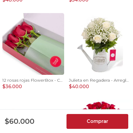
12 rosas rojas FlowerBox - Caja de flores con 12 rosas ecuatorianas rojas
Julieta en Regadera - Arreglo 10 rosas blanco y gypo
$36.000
$40.000
4.9
$60.000
Comprar
7066
Reseñas de
usuarios de