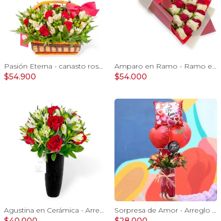
Pasión Eterna - canasto rosas rojo astromeia globo corazon
Amparo en Ramo - Ramo extendido 18 rosas blanco y rojo
$54.900
$54.000
Agustina en Cerámica - Arreglo 10 rosas rojo y astromeliass
Sorpresa de Amor - Arreglo floral con globo Te Amo, rosas rojo y astromelias
$40.000
$28.000