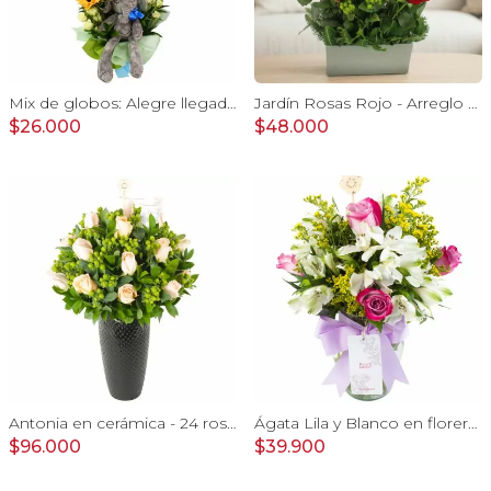
Mix de globos: Alegre llegada Baby Boy
Jardín Rosas Rojo - Arreglo con 12 rosas rojo e hypericum
$26.000
$48.000
Antonia en cerámica - 24 rosas color damasco e hypericum
Ágata Lila y Blanco en florero - rosas y astromelias
$96.000
$39.900