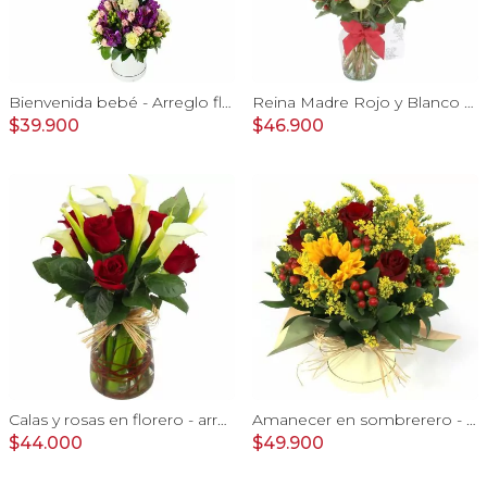
Bienvenida bebé - Arreglo floral con globos, rosas blanci, minirosas rosado, astromelias morado e hypericum
Reina Madre Rojo y Blanco - Florero con 9 rosas e hypericum, globo y pizarra
$39.900
$46.900
Calas y rosas en florero - arreglo calas y rosas rojo
Amanecer en sombrerero - Arreglo floral de girasoles, rosas rojo, e hypericum
$44.000
$49.900