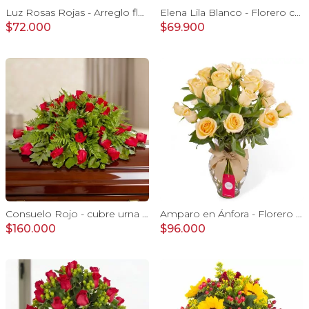
Luz Rosas Rojas - Arreglo floral en canasto circular con gerberas blancas, rosas rojas y astromelias blancas
Elena Lila Blanco - Florero con rosas lila y tulipanes blanco
$72.000
$69.900
Consuelo Rojo - cubre urna con 40 rosas ecuatorianas rojo
Amparo en Ánfora - Florero 24 rosas ecuatorianas damasco
$160.000
$96.000