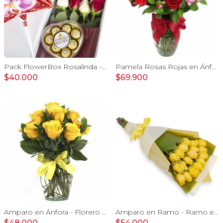
Pack FlowerBox Rosalinda - Caja con 8 rosas mix rojo y blanco, Ferrero Rocher corazón 100g y globo Te amo
Pamela Rosas Rojas en Ánfora - Florero de vidrio con con rosas rojas y mini claveles fucsias y rojos
$40.000
$69.900
Amparo en Ánfora - Florero 12 rosas ecuatorianas amarillo
Amparo en Ramo - Ramo extendido 18 rosas amarillo
$48.000
$54.000