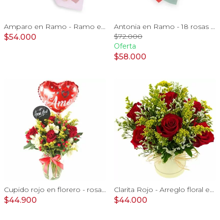
Amparo en Ramo - Ramo extendido 18 rosas ecuatoriana rosado
Antonia en Ramo - 18 rosas ecuatorianas rojo e hypericum
$72.000
$54.000
Oferta
$58.000
Cupido rojo en florero - rosas, mini rosas, hypericum, globo te amo y pizarra
Clarita Rojo - Arreglo floral en sombrerero con rosas Rojo, limonium y vara de oro
$44.900
$44.000