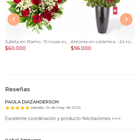
Colores de Frida Rojo en florero - Ánfora con rosas, claveles, estate y limonium
Julieta en Ramo- 15 rosas ecuatorianas rojo y limonium
Antonia en cerámica - 24 rosas rojo y amarillo e hypericum
$60.000
$96.000
$
Reseñas
PAOLA DIAZANDERSON
sábado, 24 de may. de 2025
Excelente coordinación y producto felicitaciones ⭐️⭐️⭐️
Isabel Ampuero