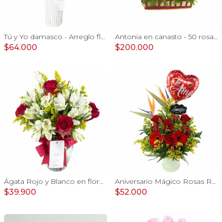
Tú y Yo damasco - Arreglo floral con rosas damasco e hypericum verde
Antonia en canasto - 50 rosas ecuatoriana blanco e hypericum
$64.000
$200.000
Ágata Rojo y Blanco en florero - rosas y astromelias
Aniversario Mágico Rosas Rojo - Arreglo floral con globo Te amo, pizarra, aves del paraíso, rosas y gerberas rojo
$39.900
$52.000