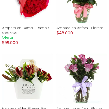
Amparo en Ramo - Ramo redondo con 50 ecuatorianas rojo
Amparo en Ánfora - Florero 12 rosas ecuatorianas rosado
$150.000
$48.000
Oferta
$99.000
No me olvides Flower Bag Rojo - Arreglo Floral con liliums y rosas rojo, hypericum y eucaliptus dolar
Amparo en Ánfora - Florero 12 rosas ecuatorianas lila