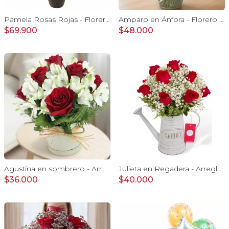
Pamela Rosas Rojas - Florero negro mediano con rosas rojas y mini claveles rosados y fucsias
Amparo en Ánfora - Florero 12 rosas ecuatorianas rojo
$69.900
$48.000
Agustina en sombrero - Arreglo 9 rosas rojo y astromelias
Julieta en Regadera - Arreglo 10 rosas rojo y gypo
$36.000
$40.000