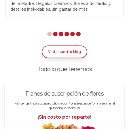
de la Madre. Regalos creativos, flores a domicilio y
detalles inolvidables, sin gastar de más.
Rosas Amarillas
Rosas Arcoíris
Rosas Azules
Rosas Bicolor Blancas-Rojas
Visita nuestro blog
Rosas Blancas
Todo lo que tenemos
Rosas Damasco
Rosas en arreglos
Planes de suscripción de flores
Rosas en floreros
Mantenga linda su casa u oficina con flores frescas de forma semanal,
quincenal o mensual
Rosas Fucsia
¡Sin costo por reparto!
Rosas Lila