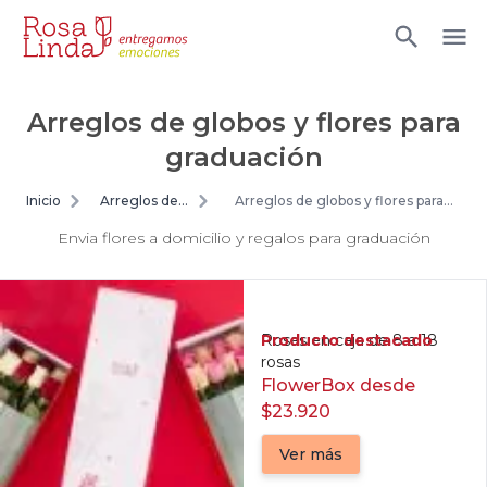
Arreglos de globos y flores para
graduación
Inicio
Arreglos de
Arreglos de globos y flores para
flores
graduación
Envia flores a domicilio y regalos para graduación
Producto destacado
Rosas en caja de 8 a 18
rosas
FlowerBox desde
$23.920
Ver más