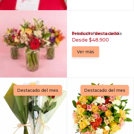
Producto destacado
Selección florista del día
Desde $48.900
Ver más
Destacado del mes
Destacado del mes