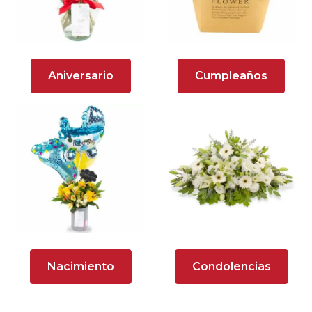
Arreglos florales en tono naranja
Arreglos Florales para Aniversario
Aniversario
Cumpleaños
Arreglos florales para dar agradecimiento
Arreglos Florales para Defunciones
Arreglos Florales para Eventos
Arreglos florales románticos
Arreglos rosados
Astromelias
Nacimiento
Condolencias
Ave del Paraíso (Strelitzia)
Brunch