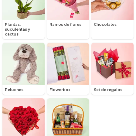
Hipericum
Libros
Plantas,
Ramos de flores
Chocolates
suculentas y
Liliums
cactus
Maules
Mensajes
Minirosas
Nacimiento de niños
Peluches
Flowerbox
Set de regalos
Nacimientos
Nacimientos de niñas
Packs de productos