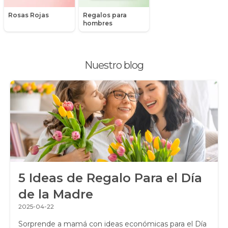
Peluches
Rosas Rojas
Regalos para
Peonias
hombres
Plantas, Suculentas y Cactus
Nuestro blog
Promociones y Ofertas
Ramos de Flores
Ramos de Novia
Ramos de Rosas
Regalos a Domicilio
5 Ideas de Regalo Para el Día
Regalos para Hombres
de la Madre
Regalos para niños
2025-04-22
Rosas
Sorprende a mamá con ideas económicas para el Día