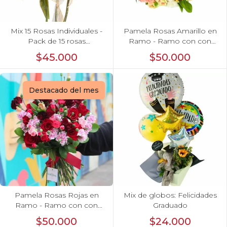
Mix 15 Rosas Individuales -
Pamela Rosas Amarillo en
Pack de 15 rosas
Ramo - Ramo con con
individuales de colores
rosas amarillo y mini
$45.000
$50.000
surtidos envueltas en
claveles
papel.
Destacado del mes
Pamela Rosas Rojas en
Mix de globos: Felicidades
Ramo - Ramo con con
Graduado
rosas rojas y mini claveles
$50.000
$24.000