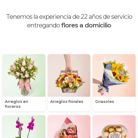
Calas
Tenemos la experiencia de
22
años de servicio
Chocolates y galletas
entregando
flores a domicilio
Día de la madre
Día de la mujer
Día de la secretaria
Flores y Regalos de Navidad
Gerberas
Arreglos en
Arreglos florales
Girasoles
Girasoles
floreros
Globos
Graduación