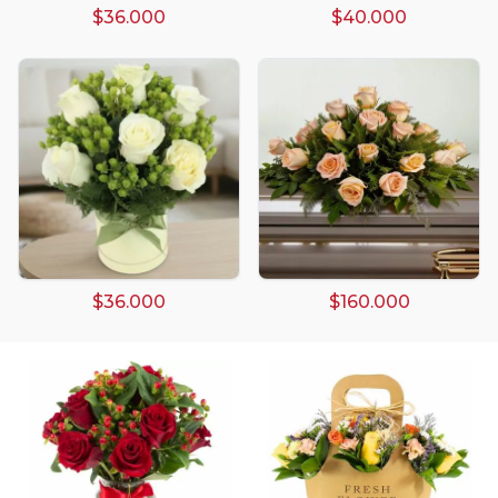
$36.000
$40.000
Arreglos damasco
Arreglos de Globos
Arreglos Florales
Arreglos florales amarillos
$36.000
$160.000
Arreglos florales de color rojo
Arreglos Florales de Cumpleaños
Arreglos Florales en Florero
Arreglos florales en tono blanco
Arreglos florales en tono lila