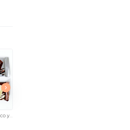
Pack Hershey's Blanco y Leche
Alfajores Artesanales la Romería
$7.900