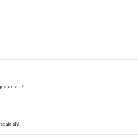
uedó feliz!!
rabaja ahí