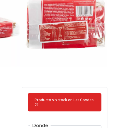
Producto sin stock en
Las Condes
😞
Dónde