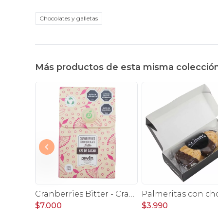
Chocolates y galletas
Más productos de esta misma colecció
Galletas Jules Destrooper - Almond thins 100 grs
Cranberries Bitter - Cranberries bañados chocolate 62% cacao Piwen
$7.000
$3.990