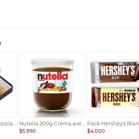
n
Palmeritas con chocolate 4 unidades
Nutella 200g Crema avellanas con cacao
$5.990
$4.000