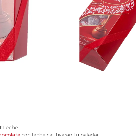
t Leche.
hocolate
con leche cautivaran tu paladar.