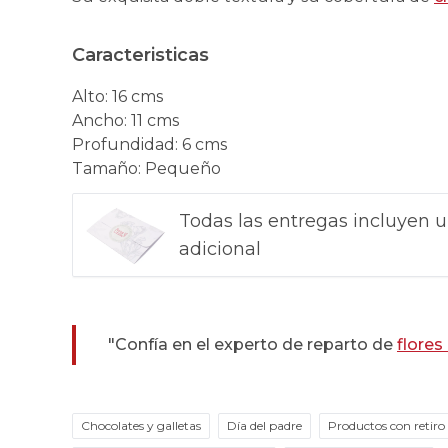
Caracteristicas
Alto
:
16 cms
Ancho
:
11 cms
Profundidad
:
6 cms
Tamaño
:
Pequeño
Todas las entregas incluyen u
adicional
"Confía en el experto de reparto de
flores
Chocolates y galletas
Día del padre
Productos con retiro 