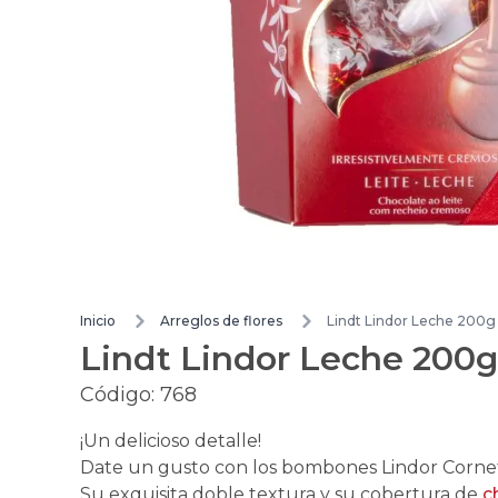
Inicio
Arreglos de flores
Lindt Lindor Leche 200g
Lindt Lindor Leche 200g
Código:
768
¡Un delicioso detalle!
Date un gusto con los bombones Lindor Corne
Su exquisita doble textura y su cobertura de
c