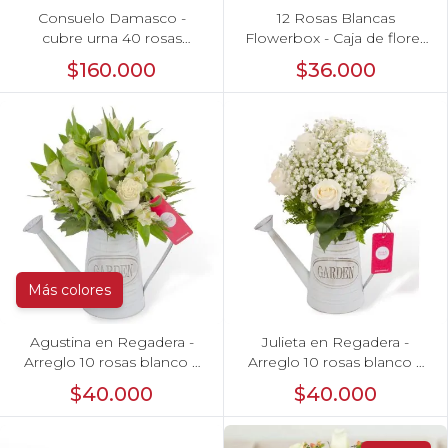
Consuelo Damasco -
12 Rosas Blancas
cubre urna 40 rosas
Flowerbox - Caja de flores
ecuatorianas damasco
con 12 rosas ecuatorianas
$160.000
$36.000
blancas
Más colores
Agustina en Regadera -
Julieta en Regadera -
Arreglo 10 rosas blanco y
Arreglo 10 rosas blanco y
astromelias
gypo
$40.000
$40.000