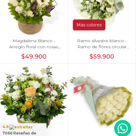
Más colores
Magdalena Blanco -
Ramo silvestre blanco -
Arreglo floral con rosas,
Ramo de flores circular
gerbera y astromelias
con rosas blancas, claveles
$49.900
$59.900
blancas
blancos, astromelias e
hypericum verde
4.9
7066
Reseñas de