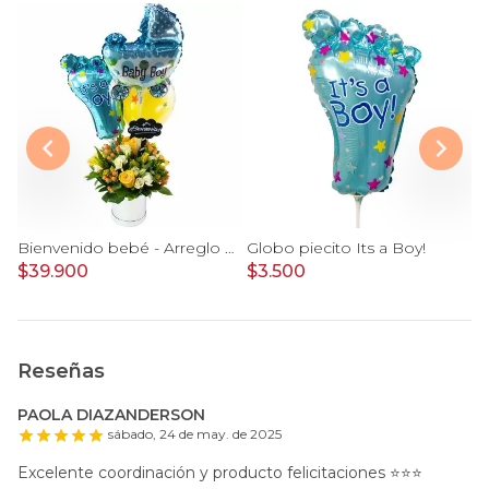
Libro Agenda de la mamá y el bebé
Bienvenido bebé - Arreglo floral con globos, rosas amarillo, minirosas blanco, astromelias e hypericum
Globo piecito Its a Boy!
$39.900
$3.500
$
Reseñas
PAOLA DIAZANDERSON
sábado, 24 de may. de 2025
Excelente coordinación y producto felicitaciones ⭐️⭐️⭐️