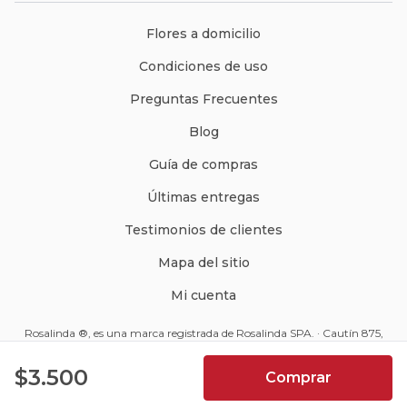
Flores a domicilio
Condiciones de uso
Preguntas Frecuentes
Blog
Guía de compras
Últimas entregas
Testimonios de clientes
Mapa del sitio
Mi cuenta
Rosalinda ®, es una marca registrada de Rosalinda SPA. · Cautín 875,
Santiago, Chile · Código Postal: 8350234 ·
ventas@rosalinda.cl
4.9
$3.500
Comprar
+562 2570 9510
7066
Reseñas de
usuarios de