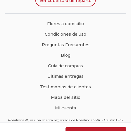
Ver
cobertura de reparto
Flores a domicilio
Condiciones de uso
Preguntas Frecuentes
Blog
Guía de compras
Últimas entregas
Testimonios de clientes
Mapa del sitio
Mi cuenta
Rosalinda ®, es una marca registrada de Rosalinda SPA. · Cautín 875,
Santiago, Chile · Código Postal: 8350234 ·
ventas@rosalinda.cl