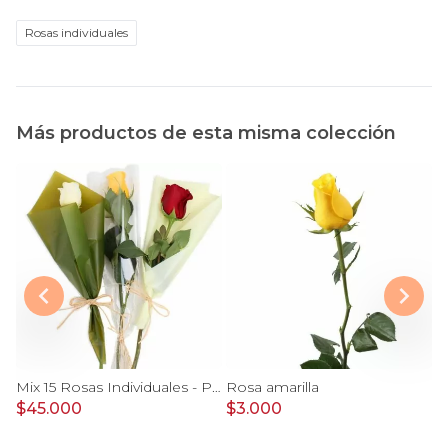
Rosas individuales
Más productos de esta misma colección
Mix 15 Rosas Individuales - Pack de 15 rosas individuales de colores surtidos envueltas en papel.
Rosa amarilla
R
$45.000
$3.000
$