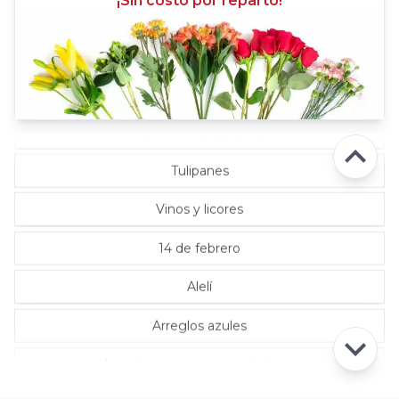
¡Sin costo por reparto!
Rosas Lila
Rosas Rojas
Rosas Rosadas
Selección florista del día
Tulipanes
Vinos y licores
14 de febrero
Alelí
Arreglos azules
Arreglos con rosas ecuatorianas