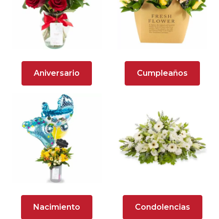
Arreglos florales en tono naranja
Arreglos Florales para Aniversario
Arreglos florales para dar agradecimiento
Aniversario
Cumpleaños
Arreglos Florales para Defunciones
Arreglos Florales para Eventos
Arreglos florales románticos
Arreglos rosados
Astromelias
Ave del Paraíso (Strelitzia)
Nacimiento
Condolencias
Brunch