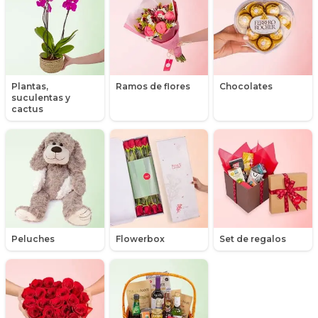
Hipericum
Libros
Liliums
Plantas,
Ramos de flores
Chocolates
suculentas y
Maules
cactus
Mensajes
Minirosas
Nacimiento de niños
Nacimientos
Peluches
Flowerbox
Set de regalos
Nacimientos de niñas
Orquídeas