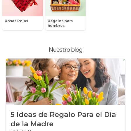
Packs de productos
Peluches
Rosas Rojas
Regalos para
Peonias
hombres
Plantas, Suculentas y Cactus
Nuestro blog
Promociones y Ofertas
Ramos de Flores
Ramos de Novia
Ramos de Rosas
Regalos a Domicilio
5 Ideas de Regalo Para el Día
Regalos para Hombres
de la Madre
Regalos para niños
2025-04-22