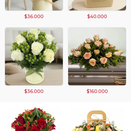
$36.000
$40.000
Arreglos damasco
Arreglos de Globos
Arreglos Florales
Arreglos florales amarillos
Arreglos florales de color rojo
$36.000
$160.000
Arreglos Florales de Cumpleaños
Arreglos Florales en Florero
Arreglos florales en tono blanco
Arreglos florales en tono lila