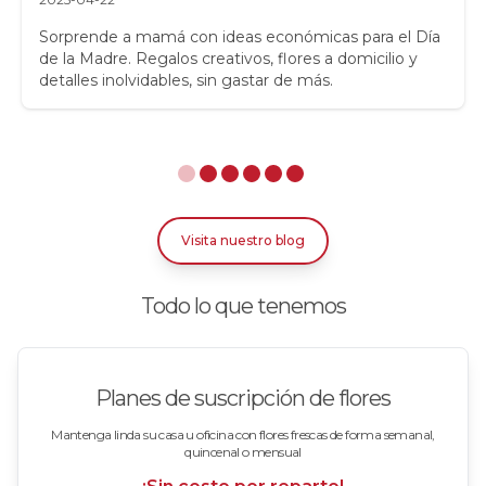
Rosas
Sorprende a mamá con ideas económicas para el Día
de la Madre. Regalos creativos, flores a domicilio y
detalles inolvidables, sin gastar de más.
Rosas Amarillas
Rosas Arcoíris
Rosas Azules
Rosas Bicolor Blancas-Rojas
Visita nuestro blog
Rosas Blancas
Todo lo que tenemos
Rosas Damasco
Rosas en arreglos
Planes de suscripción de flores
Rosas en floreros
Mantenga linda su casa u oficina con flores frescas de forma semanal,
quincenal o mensual
Rosas Fucsia