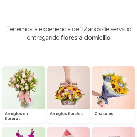
Calas
Chocolates y galletas
Tenemos la experiencia de
22
años de servicio
Día de la madre
entregando
flores a domicilio
Día de la mujer
Día de la secretaria
Flores y Regalos de Navidad
Gerberas
Girasoles
Arreglos en
Arreglos florales
Girasoles
Globos
floreros
Graduación