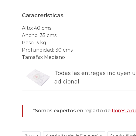
Caracteristicas
Alto
:
40 cms
Ancho
:
35 cms
Peso
:
3 kg
Profundidad
:
30 cms
Tamaño
:
Mediano
Todas las entregas incluyen u
adicional
"Somos expertos en reparto de
flores a d
Brunch
Arreglos Florales de Cumpleaños
Arreglos Floral