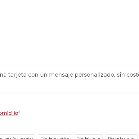
na tarjeta con un mensaje personalizado, sin cost
omicilio
"
es para Aniversario
Día de la madre
Día del padre
Día de la mujer