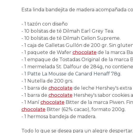
Esta linda bandejita de madera acompañada con
- 1 tazón con diseño
- 10 bolsitas de té Dilmah Earl Grey Tea.
- 10 bolsitas de té Dilmah Celion Supreme.
- 1 caja de Galletas Gullón de 200 gr. Sin gluten
- 1 paquete de Wafer
chocolate
de la marca Ba
- 1 empaque de Tostadas Original de la marca 
- 1 mermelada St. Dalfour de 284g, no contiene
-
1 Patte La Mousse de Canard Henaff 78g.
- 1 Nutella de 200 grs.
- 1 barra de
chocolate
de leche Hershey's extra
- 1 barra de
chocolate
Hershey's sabor cookies 
- 1 Maní
chocolate
Bitter de la marca Piwen. F
chocolate
Bitter (62% cacao), formato 200g.
- 1 hermosa bandeja de madera.
Todo lo que se desea para un alegre despertar