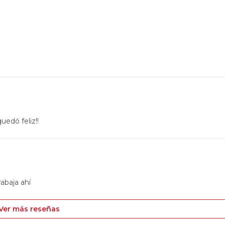
uedó feliz!!
rabaja ahí
Ver más reseñas