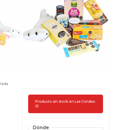
elada
Producto sin stock en
Las Condes
😞
Dónde