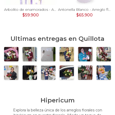
Antonella Rosado - Arreglo floral en florero de copa con rosas, astromelias, maules e hypericum en tonos rosados
Arbolito de enamorados - Arreglo floral con rosas rojas, blancas, hypericum rojo, astromelias y peluches de conejitos
Antonella Blanco - Arreglo floral en florero de copa con rosas, gerberas, astromelias y maules color blanco
$59.900
$65.900
Ultimas entregas en
Quillota
Hipericum
Explora la belleza única de los arreglos florales con