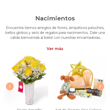
Nacimientos
Encuentra tiernos arreglos de flores, simpáticos peluches,
bellos globos y sets de regalos para nacimientos. Dale una
cálida bienvenida al bebé con nuestras encantadoras
opciones, perfectas para celebrar este momento tan
especial.
Ver más
 y rosas en tonos morados y rosados
Rocío Amarillo
Set de Regalo Oso Goloso - Carretilla de madera con oso de peluche, chocolates, galletas y nutella