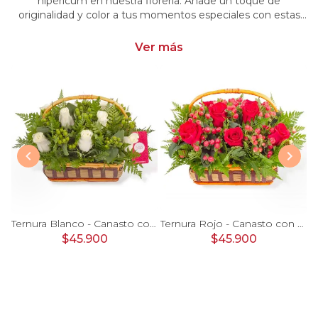
hipéricum en nuestra florería. Añade un toque de
originalidad y color a tus momentos especiales con estas
flores cautivadoras. Encarga arreglos florales con hipéricum
y dale un toque distintivo y vibrante a tus emociones.
Ver más
Antonella Blanco - Arreglo floral en florero de copa con rosas, gerberas, astromelias y maules color blanco
Ternura Blanco - Canasto con rosas blancas e hypericum verde
Ternura Rojo - Canasto con rosas rojas e hypericum rojo
$45.900
$45.900