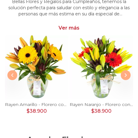
Bellas Flores y Regalos para Cumpleaños, tenemos la
solución perfecta para saludar con estilo y elegancia a las
personas que más estima en su día especial de
cumpleaños. Encuentra las más hermosas flores y regalos
para cumpleaños
Ver más
Set de Regalo Oso Goloso - Carretilla de madera con oso de peluche, chocolates, galletas y nutella
Rayen Amarillo - Florero con gerberas amarillo y liliums naranjo
Rayen Naranjo - Florero con gerberas naranjo y liliums amarillo
$38.900
$38.900