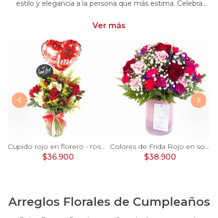
estilo y elegancia a la persona que más estima. Celebra
momentos especiales con nuestra selección única y
significativa.
Ver más
Julieta en Ramo- 15 rosas ecuatorianas rojo y limonium
Cupido rojo en florero - rosas, mini rosas, hypericum, globo te amo y pizarra
Colores de Frida Rojo en sombrerero - Arreglo floral con rosas, claveles, estate y limonium
$36.900
$38.900
Arreglos Florales de Cumpleaños