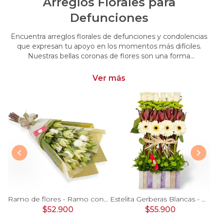
Arreglos Florales para
Defunciones
Encuentra arreglos florales de defunciones y condolencias
que expresan tu apoyo en los momentos más difíciles.
Nuestras bellas coronas de flores son una forma
conmovedora de acompañar y brindar consuelo en esos
momentos de pérdida.
Ver más
Pésame con rosas rojas - Arreglo floral de condolencias con rosas blancas y rojas, y mix de flores blancas de temporada
Ramo de flores - Ramo con liliums blancos y rosas ecuatorianas blancas
Estelita Gerberas Blancas - Arreglo floral con rosas blancas, maules verdes, leucadendros y gerberas blancas
$52.900
$55.900