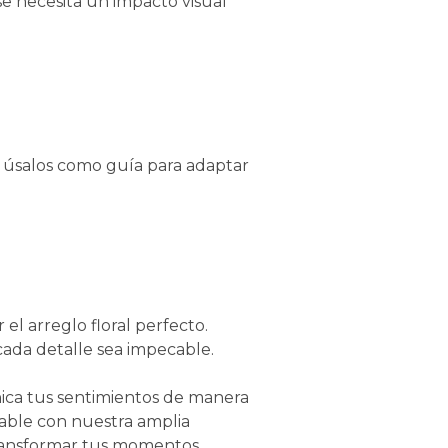
 necesita un impacto visual
e, úsalos como guía para adaptar
el arreglo floral perfecto.
cada detalle sea impecable.
nica tus sentimientos de manera
able con nuestra amplia
a transformar tus momentos