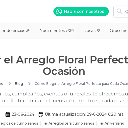
Habla con nosotros
Condolencias 🙏
Nacimientos 👶🏻
Rosas 🌹
Girasoles
 el Arreglo Floral Perfec
Ocasión
cio
Blog
Cómo Elegir el Arreglo Floral Perfecto para Cada Oca
arios, cumpleaños, eventos o funerales, te ofrecemos u
micilio transmitan el mensaje correcto en cada ocasi
23-06-2024
|
Última actualización:
29-6-2024 6:20
hrs
reglos de cumpleaños
Arreglos para cumpleaños
Aniversario