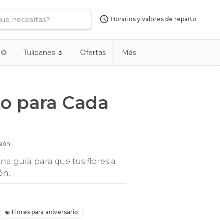
Horarios y valores de reparto
 🌻
Tulipanes 🌷
Ofertas
Más
to para Cada
sión
na guía para que tus flores a
ón.
Flores para aniversario