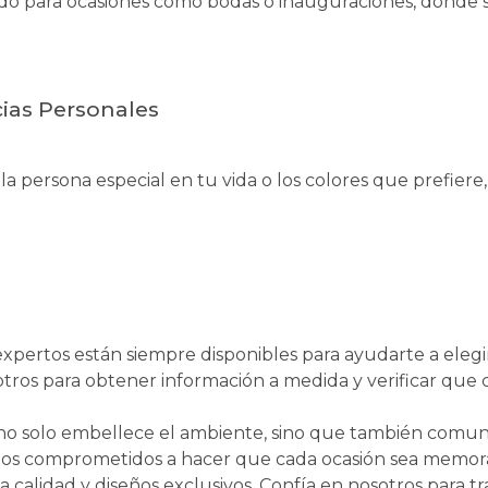
 para ocasiones como bodas o inauguraciones, donde se
cias Personales
e la persona especial en tu vida o los colores que prefier
expertos están siempre disponibles para ayudarte a elegir 
ros para obtener información a medida y verificar que 
to no solo embellece el ambiente, sino que también comu
stamos comprometidos a hacer que cada ocasión sea memor
lta calidad y diseños exclusivos. Confía en nosotros par