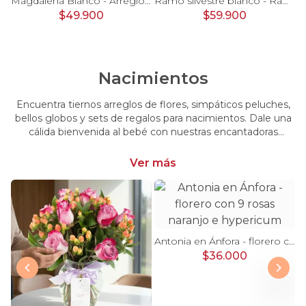
Pésame Rosado - Arreglo floral de condolencias
Magdalena Blanco - Arreglo floral con rosas, gerbera y astromelias blancas
Ramo silvestre blanco - Ramo de flores circular con rosas blancas, claveles blancos, astromelias e hypericum verde
$49.900
$59.900
Nacimientos
Encuentra tiernos arreglos de flores, simpáticos peluches,
bellos globos y sets de regalos para nacimientos. Dale una
cálida bienvenida al bebé con nuestras encantadoras
opciones, perfectas para celebrar este momento tan
especial.
Ver más
Antonia en Ánfora - florero con 9 rosas naranjo e hypericum
$36.000