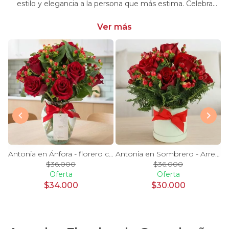
estilo y elegancia a la persona que más estima. Celebra
momentos especiales con nuestra selección única y
significativa.
Ver más
y Blanco en florero - rosas y astromelias
Antonia en Ánfora - florero con 9 rosas rojo e hypericum
Antonia en Sombrero - Arreglo 9 rosas rojo e hypericum
$36.000
$36.000
Oferta
Oferta
$34.000
$30.000