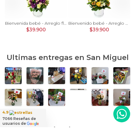
rosas, mini rosas, hypericum, globo te amo y pizarra
Bienvenida bebé - Arreglo floral con globos, rosas blanci, minirosas rosado, astromelias morado e hypericum
Bienvenido bebé - Arreglo floral con globos, rosas amarillo, minirosas blanco, astromelias e hypericum
$39.900
$39.900
Ultimas entregas en
San Miguel
4.9
7066
Reseñas de
usuarios de
Hipericum