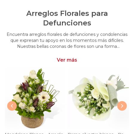
Arreglos Florales para
Defunciones
Encuentra arreglos florales de defunciones y condolencias
que expresan tu apoyo en los momentos más difíciles.
Nuestras bellas coronas de flores son una forma
conmovedora de acompañar y brindar consuelo en esos
momentos de pérdida.
Ver más