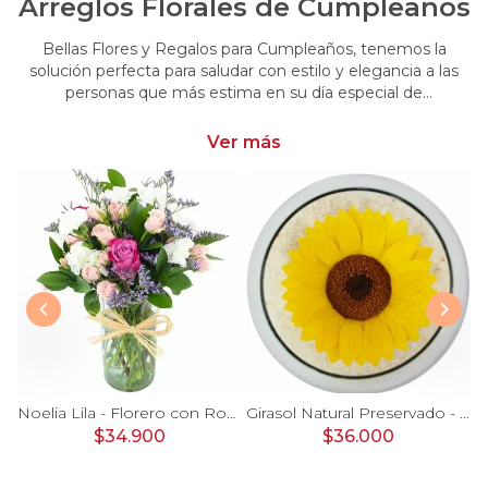
Arreglos Florales de Cumpleaños
Bellas Flores y Regalos para Cumpleaños, tenemos la
solución perfecta para saludar con estilo y elegancia a las
personas que más estima en su día especial de
cumpleaños. Encuentra las más hermosas flores y regalos
para cumpleaños
Ver más
Ágata Naranjo y Blanco en florero - rosas, astromelias
Noelia Lila - Florero con Rosas, mini rosas, mini claveles y limonium
Girasol Natural Preservado - girasol preservado en pecera vidrio con piedrecitas
$34.900
$36.000