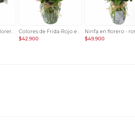
Belleza Tenue en Florero transparente con rosas damasco, mini claveles, astromelias y limonium
Colores de Frida Rojo en florero - Ánfora con rosas, claveles, estate y limonium
$42.900
$49.900