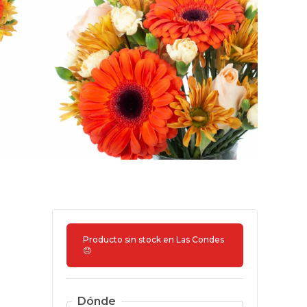
Producto sin stock en
Las Condes
😞
Dónde