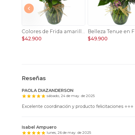
Noelia Rosado - Florero con rosas, mini rosas, mini claveles y limonium
Colores de Frida amarillo en florero - Ánfora con rosas, claveles, estate y limonium
$42.900
$49.900
Reseñas
PAOLA DIAZANDERSON
sábado, 24 de may. de 2025
Excelente coordinación y producto felicitaciones ⭐️⭐️⭐️
Isabel Ampuero
lunes, 26 de may. de 2025