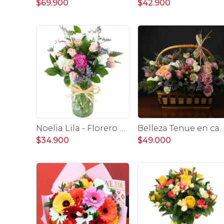
$69.900
$42.900
Noelia Lila - Florero con Rosas, mini rosas, mini claveles y limonium
Belleza Tenue en canasto - arreglo rosa
$34.900
$49.000