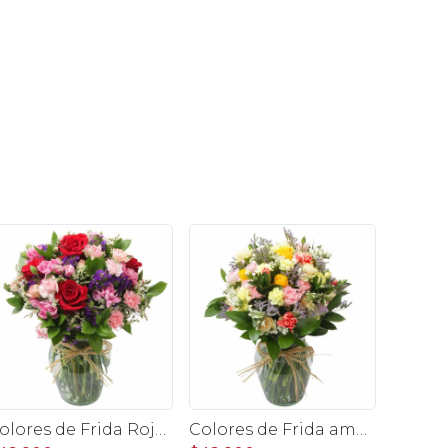
Colores de Frida Rojo en florero - Ánfora con rosas, claveles, estate y limonium
Colores de Frida amarillo en florero - Ánfora con rosas, claveles, estate y limonium