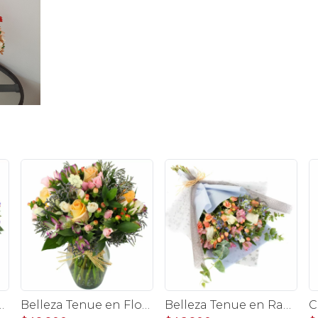
o floral con rosas, claveles, estate y limonium
Belleza Tenue en Florero transparente con rosas damasco, mini claveles, astromelias y limonium
Belleza Tenue en Ramo - Arreglo de rosas blancas, delfinium azul, astromelias y eucaliptus