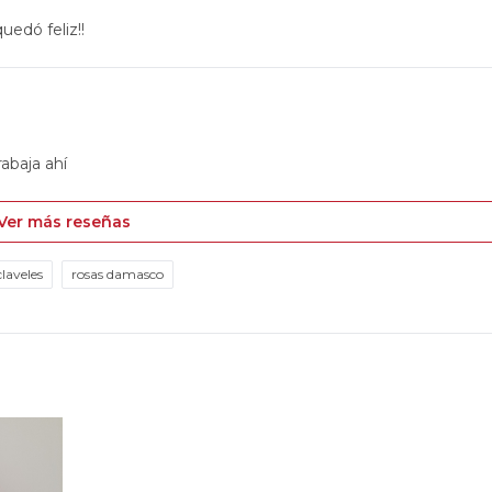
uedó feliz!!
rabaja ahí
Ver más reseñas
laveles
rosas damasco