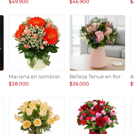
$49.900
$46.900
$
 pastel
Mariana en sombrerero naranjo - Arreglo floral con gerberas naranjo, minirosas y limonium
Belleza Tenue en florero plástico - arreglo rosa pastel
$38.000
$36.000
$