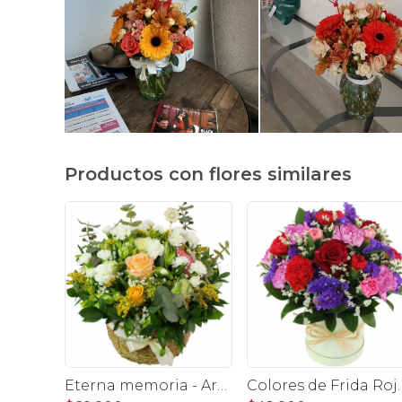
Productos con flores similares
Eterna memoria - Arreglo floral con Mini claveles blancos rosas ecuatorianas blancas, gypsophilia y astromelias amarillas
Colores de Frida Rojo en sombrerero - Arregl