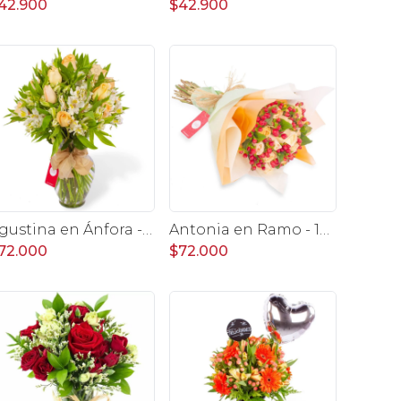
42.900
$42.900
Agustina en Ánfora - Florero 18 rosas damasco y astromelias
Antonia en Ramo - 18 rosas ecuatorianas damasco e hypericum
72.000
$72.000