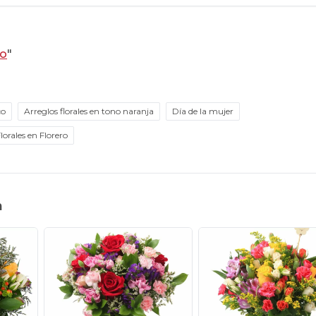
io
"
co
Arreglos florales en tono naranja
Día de la mujer
lorales en Florero
n