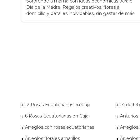
Sorprende a mamá con ideas económicas para el
Día de la Madre. Regalos creativos, flores a
ara
domicilio y detalles inolvidables, sin gastar de más.
es
l.
12 Rosas Ecuatorianas en Caja
14 de feb
6 Rosas Ecuatorianas en Caja
Anturios
Arreglos con rosas ecuatorianas
Arreglos
Arreglos florales amarillos
Arreglos 