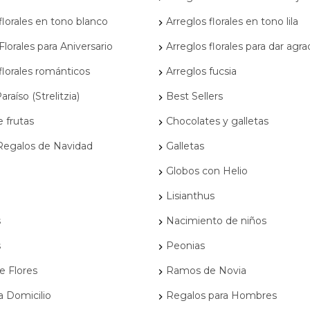
florales en tono blanco
Arreglos florales en tono lila
Florales para Aniversario
Arreglos florales para dar agr
florales románticos
Arreglos fucsia
raíso (Strelitzia)
Best Sellers
 frutas
Chocolates y galletas
 Regalos de Navidad
Galletas
Globos con Helio
Lisianthus
s
Nacimiento de niños
s
Peonias
 Flores
Ramos de Novia
a Domicilio
Regalos para Hombres