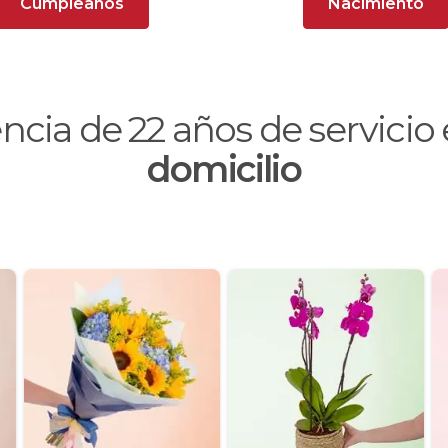
Cumpleaños
Nacimiento
encia de
22
años de servici
domicilio