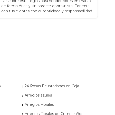
Descubre estrategias para vender flores en marzo
Desc
de forma ética y sin parecer oportunista. Conecta
2025
con tus clientes con autenticidad y responsabilidad.
que 
a
24 Rosas Ecuatorianas en Caja
Arreglos azules
Arreglos Florales
Arreglos Florales de Cumpleaños