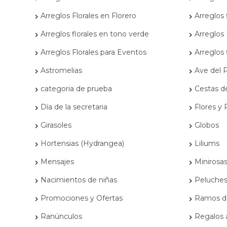
Arreglos Florales en Florero
Arreglos 
Arreglos florales en tono verde
Arreglos 
Arreglos Florales para Eventos
Arreglos 
Astromelias
Ave del Pa
categoria de prueba
Cestas de
Día de la secretaria
Flores y
Girasoles
Globos
Hortensias (Hydrangea)
Liliums
Mensajes
Minirosa
Nacimientos de niñas
Peluche
Promociones y Ofertas
Ramos de
Ranúnculos
Regalos 