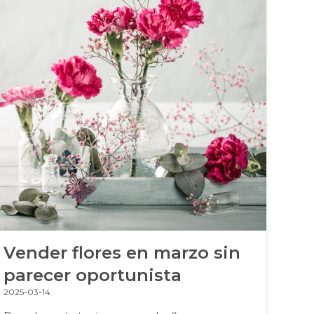
Vender flores en marzo sin
Te
parecer oportunista
fl
2025-03-14
2025-