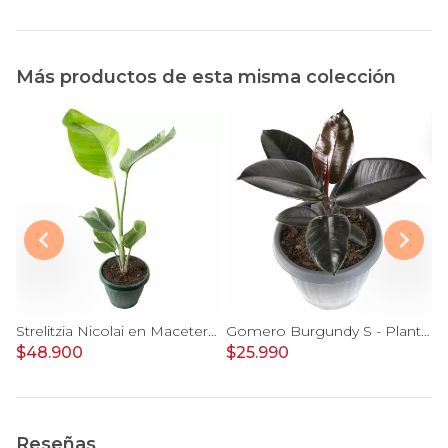
Más productos de esta misma colección
Monstera Deliciosa M - Planta de interior en macetero
Strelitzia Nicolai en Macetero Tamaño M
Gomero Burgundy S - Planta de interior en macetero
$48.900
$25.990
$
Reseñas