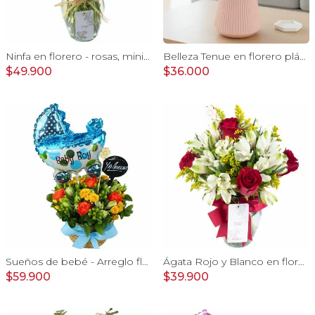
Ninfa en florero - rosas, miniclaveles y astromelias
Belleza Tenue en florero plástico - arreglo rosa pastel
$49.900
$36.000
Sueños de bebé - Arreglo floral para nacimiento de niño en canasto con globo y pizarra
Ágata Rojo y Blanco en florero - rosas y astromelias
$59.900
$39.900