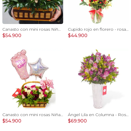
Canasto con mini rosas Niño - Arreglo floral con minirosas y globos metalicos
Cupido rojo en florero - rosas, mini rosas, hypericum, globo te amo y pizarra
$54.900
$44.900
Canasto con mini rosas Niña - Arreglo floral con minirosas y globos metalicos
Ángel Lila en Columna - Rosas lilas y astromelias
$54.900
$69.900