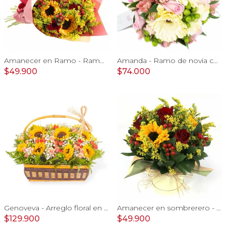
Amanecer en Ramo - Ramo con girasoles, rosas rojo e hypericum
Amanda - Ramo de novia con gerberas, rosas rosadas y astromelias rosadas
$49.900
$74.000
Genoveva - Arreglo floral en canasto de mimbre con girasoles, mini rosas, gypsophila e hypericum
Amanecer en sombrerero - Arreglo floral de girasoles, rosas rojo, e hypericum
$129.900
$49.900