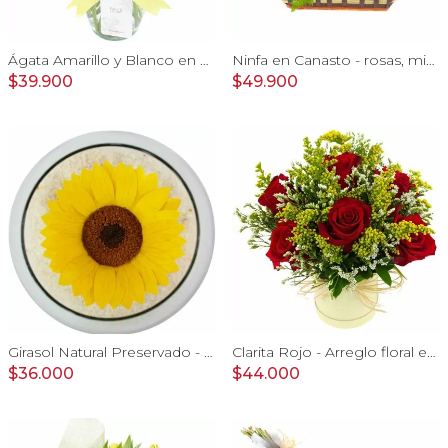
Ágata Amarillo y Blanco en florero - rosas, astromelias
Ninfa en Canasto - rosas, miniclaveles, y astromelias
$39.900
$49.900
Girasol Natural Preservado - girasol preservado en pecera vidrio con piedrecitas
Clarita Rojo - Arreglo floral en sombrerero con rosas Rojo, limonium y vara de oro
$36.000
$44.000