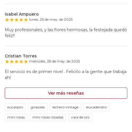
Isabel Ampuero
lunes, 26 de may. de 2025
Muy profesionales, y las flores hermosas, la festejada quedó
feliz!!
Cristian Torres
miércoles, 28 de may. de 2025
El servicio es de primer nivel . Felicito a la gente que trabaja
ahí
Ver más reseñas
eucalipto
girasoles
lechero vintage
leucadendro
mini rosas
mini rosas rosadas
vara de oro