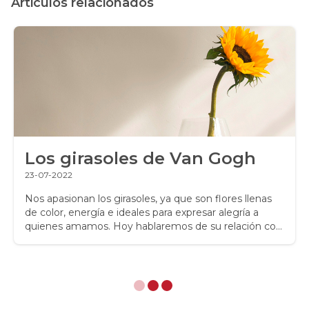
Articulos relacionados
Los girasoles de Van Gogh
23-07-2022
Nos apasionan los girasoles, ya que son flores llenas
de color, energía e ideales para expresar alegría a
quienes amamos. Hoy hablaremos de su relación con
el pintor Vincent Van Gogh y como fueron plasmados
en su obra ¿te animas a conocer más de los girasoles
y su importancia para Van Gogh?