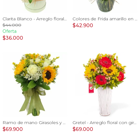
Clarita Blanco - Arreglo floral en sombrerero con rosas blanco, limonium y vara de oro
Colores de Frida amarillo en florero - Ánfora con rosas, claveles, estate y limonium
$44.000
$42.900
Oferta
$36.000
Ramo de mano Girasoles y Rosas - ramo de mano con girasoles y rosas blanco
Gretel - Arreglo floral con girasoles, gerberas e hypericum
$69.900
$69.000