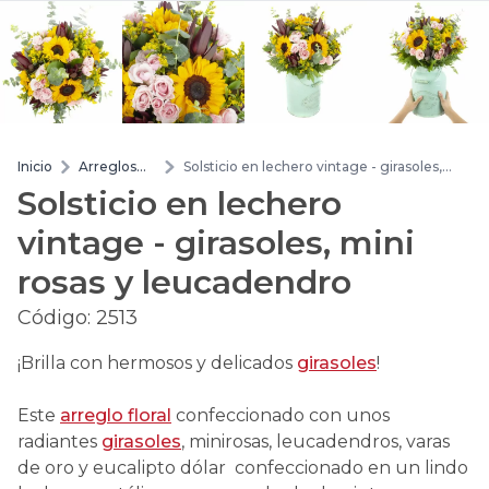
Inicio
Arreglos
Solsticio en lechero vintage - girasoles,
de flores
mini rosas y leucadendro
Solsticio en lechero
vintage - girasoles, mini
rosas y leucadendro
Código:
2513
¡Brilla con hermosos y delicados
girasoles
!
Este
arreglo floral
confeccionado con unos
radiantes
girasoles
, minirosas, leucadendros, varas
de oro y eucalipto dólar confeccionado en un lindo