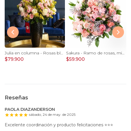
legre llegada Baby Boy
Julia en columna - Rosas blancas, minirosas rosadas
Sakura - Ramo de rosas, mini rosas, mini claveles y limonium en tonos rosados
$79.900
$59.900
$
Reseñas
PAOLA DIAZANDERSON
sábado, 24 de may. de 2025
Excelente coordinación y producto felicitaciones ⭐️⭐️⭐️