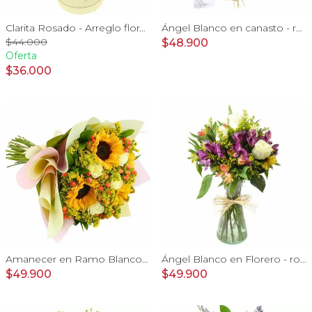
Clarita Rosado - Arreglo floral en sombrerero con rosas Rosado, limonium y vara de oro
Ángel Blanco en canasto - rosas, y mix de astromelias
$44.000
$48.900
Oferta
$36.000
Amanecer en Ramo Blanco - Ramo con girasoles, rosas Blanco e hypericum
Ángel Blanco en Florero - rosas y mix de astromelias
$49.900
$49.900