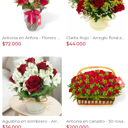
Antonia en Ánfora - Florero con 18 rosa blanco y rojo
Clarita Rojo - Arreglo floral en sombrerero con rosas Rojo, limonium y vara de oro
$72.000
$44.000
Agustina en sombrero - Arreglo 9 rosas rojo y astromelias
Antonia en canasto - 50 rosas ecuatoriana rojo e hypericum
$36.000
$200.000