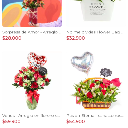
Sorpresa de Amor - Arreglo floral con globo Te Amo, rosas rojo y astromelias
No me olvides Flower Bag Rojo - Arreglo Floral con liliums y rosas rojo, hypericum y eucaliptus dolar
$28.000
$32.900
Venus - Arreglo en florero con Rosas, Astromelias y Claveles
Pasión Eterna - canasto rosas rojo astromeia globo corazon
$59.900
$54.900