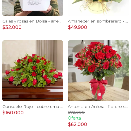
Calas y rosas en Bolsa - arreglo calas y rosas rojo
Amanecer en sombrerero - Arreglo floral de girasoles, rosas rojo, e hypericum
$32.000
$49.900
Consuelo Rojo - cubre urna con 40 rosas ecuatorianas rojo
Antonia en Ánfora - florero con 18 rosas rojo e hypericum
$72.000
$160.000
Oferta
$62.000