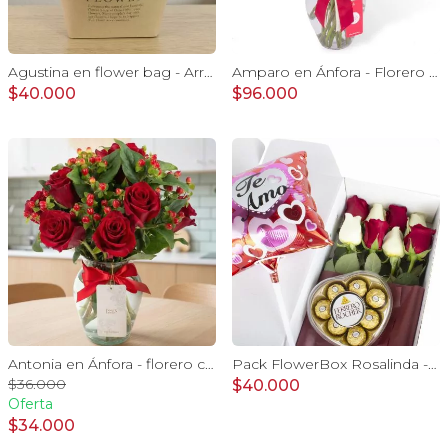
Agustina en flower bag - Arreglo 10 rosas rojo y astromelias
Amparo en Ánfora - Florero 24 rosas blanco y rojo
$40.000
$96.000
Antonia en Ánfora - florero con 9 rosas rojo e hypericum
Pack FlowerBox Rosalinda - Caja con 8 rosas mix rojo y blanco, Ferrero Rocher corazón 100g y globo Te amo
$36.000
$40.000
Oferta
$34.000