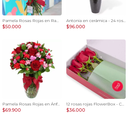
Pamela Rosas Rojas en Ramo - Ramo con con rosas rojas y mini claveles
Antonia en cerámica - 24 rosas rojo y amarillo e hypericum
$50.000
$96.000
Pamela Rosas Rojas en Ánfora - Florero de vidrio con con rosas rojas y mini claveles fucsias y rojos
12 rosas rojas FlowerBox - Caja de flores con 12 rosas ecuatorianas rojas
$69.900
$36.000