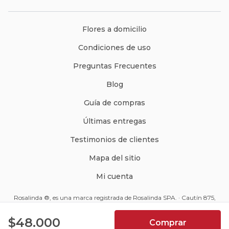
Flores a domicilio
Condiciones de uso
Preguntas Frecuentes
Blog
Guía de compras
Últimas entregas
Testimonios de clientes
Mapa del sitio
Mi cuenta
Rosalinda ®, es una marca registrada de Rosalinda SPA. · Cautín 875,
Santiago, Chile · Código Postal: 8350234 ·
ventas@rosalinda.cl
4.9
$48.000
Comprar
+562 2570 9510
7066
Reseñas de