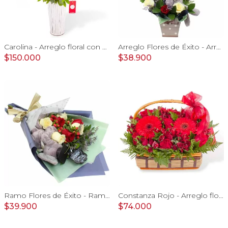
Carolina - Arreglo floral con 50 rosas rojas
Arreglo Flores de Éxito - Arreglo floral para graduaciones con rosas rojas y blancas, peluche de elefante, pizarra y globos
$150.000
$38.900
Ramo Flores de Éxito - Ramo de flores para graduación con rosas rojas y rosas blancas, peluche de elefante y pizarra
Constanza Rojo - Arreglo floral en canasto con gerberas, rosas, minirosas y astromelias rojas
$39.900
$74.000