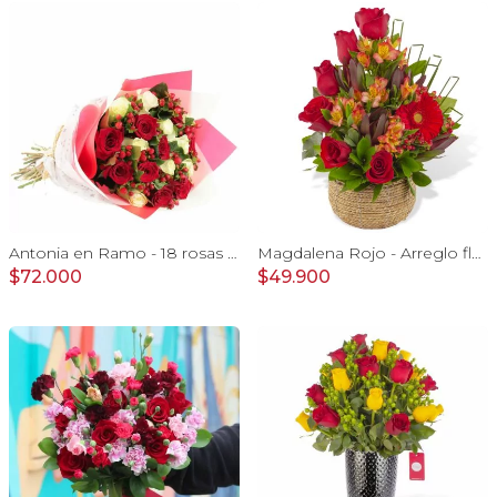
Antonia en Ramo - 18 rosas mix blanco y rojo con hypericum
Magdalena Rojo - Arreglo floral con rosas, gerbera y astromelias rojas
$72.000
$49.900