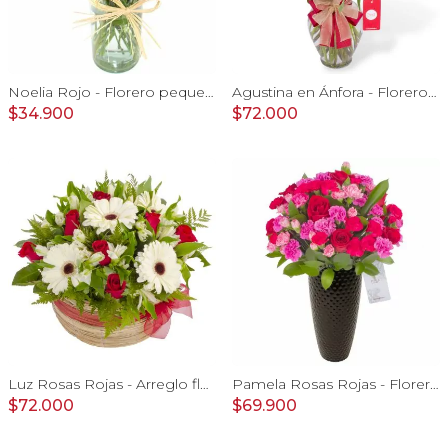
Noelia Rojo - Florero pequeño con Rosas, mini rosas, mini claveles y limonium
Agustina en Ánfora - Florero con 18 rosas rojo y astromelias
$34.900
$72.000
Luz Rosas Rojas - Arreglo floral en canasto circular con gerberas blancas, rosas rojas y astromelias blancas
Pamela Rosas Rojas - Florero negro mediano con rosas rojas y mini claveles rosados y fucsias
$72.000
$69.900