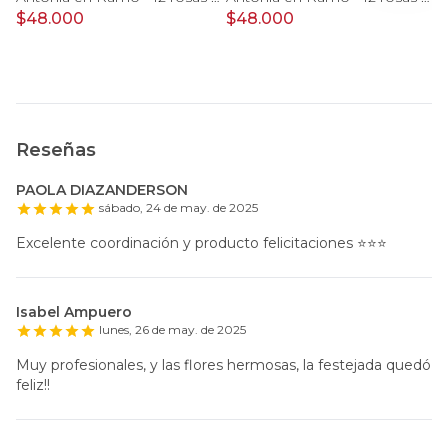
$
$48.000
$48.000
O
$
Reseñas
PAOLA DIAZANDERSON
sábado, 24 de may. de 2025
Excelente coordinación y producto felicitaciones ⭐️⭐️⭐️
Isabel Ampuero
lunes, 26 de may. de 2025
Muy profesionales, y las flores hermosas, la festejada quedó
feliz!!