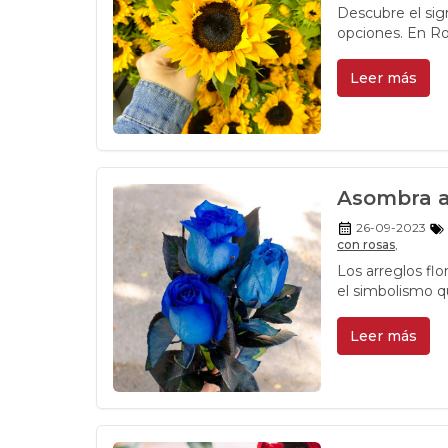
Descubre el sign
opciones. En Ro
Leer más
Asombra a
26-09-2023
con rosas
,
Los arreglos flo
el simbolismo qu
Leer más