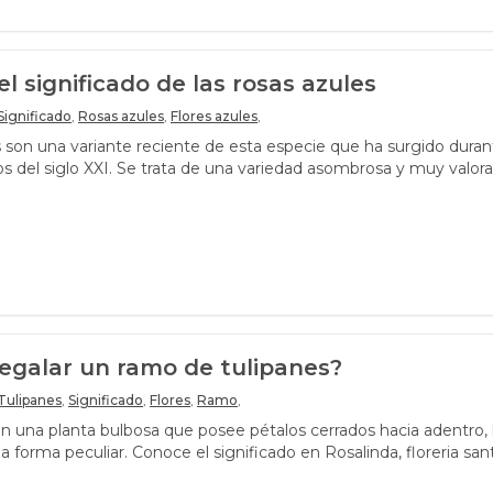
l significado de las rosas azules
Significado
,
Rosas azules
,
Flores azules
,
s son una variante reciente de esta especie que ha surgido duran
os del siglo XXI. Se trata de una variedad asombrosa y muy valora
diversas interpretaciones
regalar un ramo de tulipanes?
Tulipanes
,
Significado
,
Flores
,
Ramo
,
on una planta bulbosa que posee pétalos cerrados hacia adentro, 
a forma peculiar. Conoce el significado en Rosalinda, floreria san
rías regalarlos.