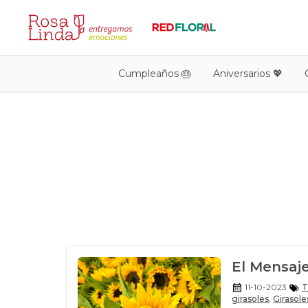
Cumpleaños 🎂
Aniversarios 💖
El Mensaje
11-10-2023
T
girasoles
,
Girasole