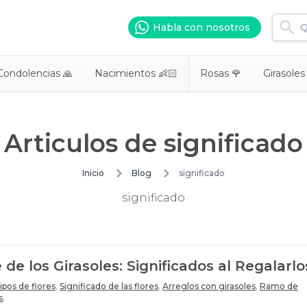
Habla con nosotros
Condolencias 🙏
Nacimientos 👶🏻
Rosas 🌹
Girasoles
Articulos de
significado
Inicio
Blog
significado
significado
 de los Girasoles: Significados al Regalarlo
ipos de flores
,
Significado de las flores
,
Arreglos con girasoles
,
Ramo de
s
,