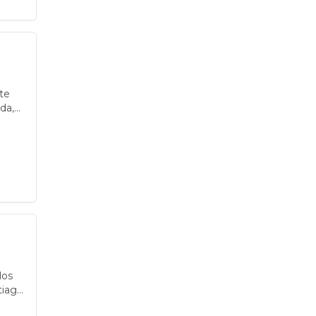
te
da,
los
tiago