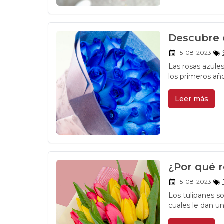
Descubre e
15-08-2023
Las rosas azule
los primeros añ
que cuenta con 
Leer más
¿Por qué 
15-08-2023
Los tulipanes s
cuales le dan un
y, por qué, debe