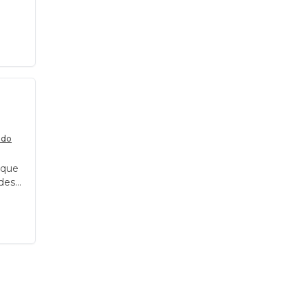
ado
l que
edes