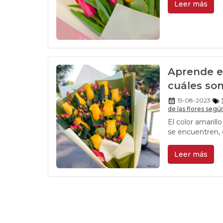
Leer más
Aprende el
cuáles son
15-08-2023
de las flores segú
El color amarill
se encuentren, 
regalar un mix d
Leer más