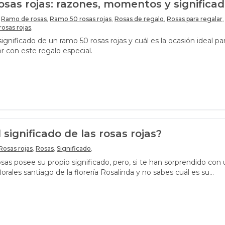
sas rojas: razones, momentos y significa
Ramo de rosas
,
Ramo 50 rosas rojas
,
Rosas de regalo
,
Rosas para regalar
,
rosas rojas
,
ignificado de un ramo 50 rosas rojas y cuál es la ocasión ideal pa
r con este regalo especial.
 significado de las rosas rojas?
Rosas rojas
,
Rosas
,
Significado
,
sas posee su propio significado, pero, si te han sorprendido con
florales santiago de la florería Rosalinda y no sabes cuál es su
í te lo decimos.