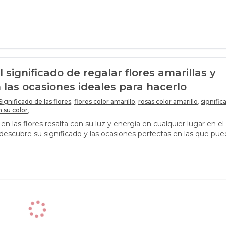
 significado de regalar flores amarillas y
 las ocasiones ideales para hacerlo
Significado de las flores
,
flores color amarillo
,
rosas color amarillo
,
signific
n su color
,
o en las flores resalta con su luz y energía en cualquier lugar en e
descubre su significado y las ocasiones perfectas en las que pu
e flores con este lindo color.