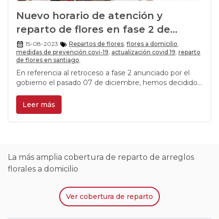
Nuevo horario de atención y
reparto de flores en fase 2 de
Rosalinda
15-08-2023
Repartos de flores
,
flores a domicilio
,
medidas de prevención covi-19
,
actualización covid 19
,
reparto
de flores en santiago
,
En referencia al retroceso a fase 2 anunciado por el
gobierno el pasado 07 de diciembre, hemos decidido
en Rosalinda brindar el servicio de entrega de regalos
y flores a domicilio en un nuevo horario.
Leer más
La más amplia cobertura de reparto de arreglos
florales a domicilio
Ver
cobertura de reparto