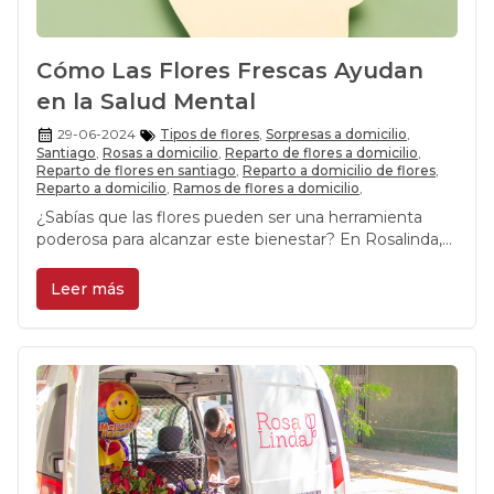
Cómo Las Flores Frescas Ayudan
en la Salud Mental
29-06-2024
Tipos de flores
,
Sorpresas a domicilio
,
Santiago
,
Rosas a domicilio
,
Reparto de flores a domicilio
,
Reparto de flores en santiago
,
Reparto a domicilio de flores
,
Reparto a domicilio
,
Ramos de flores a domicilio
,
¿Sabías que las flores pueden ser una herramienta
poderosa para alcanzar este bienestar? En Rosalinda,
entendemos el impacto positivo que las flores pueden
tener en nuestras vidas.
Leer más