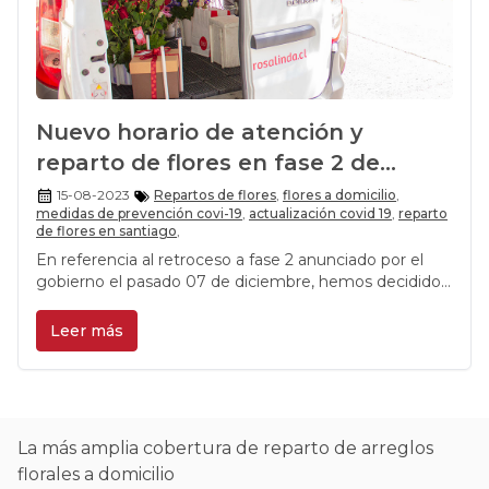
Nuevo horario de atención y
reparto de flores en fase 2 de
Rosalinda
15-08-2023
Repartos de flores
,
flores a domicilio
,
medidas de prevención covi-19
,
actualización covid 19
,
reparto
de flores en santiago
,
En referencia al retroceso a fase 2 anunciado por el
gobierno el pasado 07 de diciembre, hemos decidido
en Rosalinda brindar el servicio de entrega de regalos
y flores a domicilio en un nuevo horario.
Leer más
La más amplia cobertura de reparto de arreglos
florales a domicilio