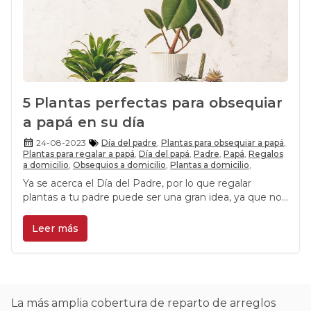
5 Plantas perfectas para obsequiar
a papá en su día
24-08-2023
Día del padre
,
Plantas para obsequiar a papá
,
Plantas para regalar a papá
,
Día del papá
,
Padre
,
Papá
,
Regalos
a domicilio
,
Obsequios a domicilio
,
Plantas a domicilio
,
Ya se acerca el Día del Padre, por lo que regalar
plantas a tu padre puede ser una gran idea, ya que no
sólo alegran el ambiente, sino que además estarás
obsequiando un ser vivo, es decir, una forma de vida
Leer más
que necesitará de sus cuidados para tener un largo
tiempo de vida y nadie mejor para ofrecer estos
cuidados que un papá, quien ya cuenta con la
experiencia necesaria debido a los cuidados dados a
sus propios hijos.
La más amplia cobertura de reparto de arreglos