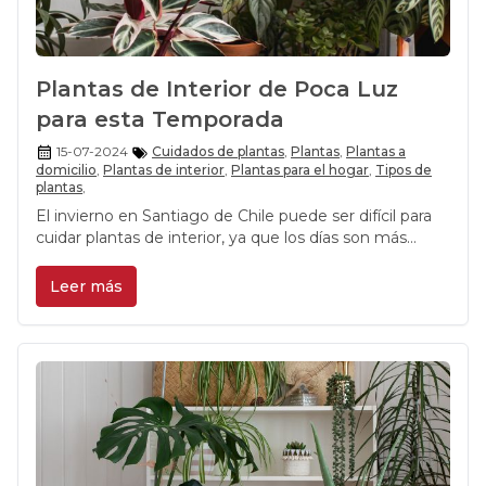
Plantas de Interior de Poca Luz
para esta Temporada
15-07-2024
Cuidados de plantas
,
Plantas
,
Plantas a
domicilio
,
Plantas de interior
,
Plantas para el hogar
,
Tipos de
plantas
,
El invierno en Santiago de Chile puede ser difícil para
cuidar plantas de interior, ya que los días son más
cortos y hay menos luz natural. Sin embargo, hay una
variedad de plantas de interior resistentes, sino que
Leer más
prosperan en condiciones de poca luz. Aquí en
Rosalinda,