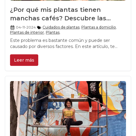
¿Por qué mis plantas tienen
manchas cafés? Descubre las
causas y soluciones
04-11-2024
Cuidados de plantas
,
Plantas a domicilio
,
Plantas de interior
,
Plantas
,
Este problema es bastante común y puede ser
causado por diversos factores. En este artículo, te
explicamos las razones más frecuentes detrás de estas
manchas y cómo solucionarlo.
Leer más