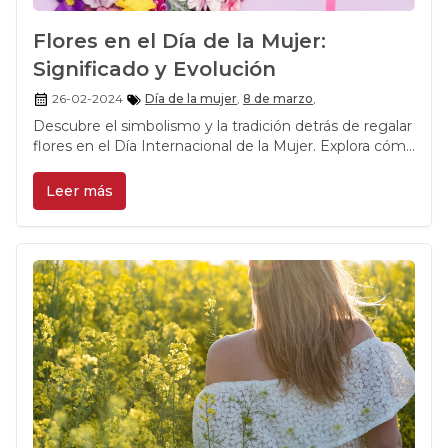
Flores en el Día de la Mujer:
Significado y Evolución
26-02-2024
Día de la mujer
,
8 de marzo
,
Descubre el simbolismo y la tradición detrás de regalar
flores en el Día Internacional de la Mujer. Explora cómo
este gesto refleja reconocimiento, aprecio y
solidaridad hacia las mujeres en su lucha por la
Leer más
igualdad y el empoderamiento.