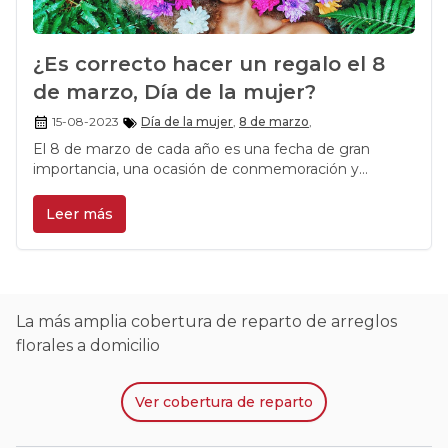
¿Es correcto hacer un regalo el 8
de marzo, Día de la mujer?
15-08-2023
Día de la mujer
,
8 de marzo
,
El 8 de marzo de cada año es una fecha de gran
importancia, una ocasión de conmemoración y
reivindicación y puede generar una gran cantidad de
debates, ¿se puede realizar un obsequio o tener un
Leer más
detalle con alguna mujer en el Día de la Mujer?
La más amplia cobertura de reparto de arreglos
florales a domicilio
Ver
cobertura de reparto