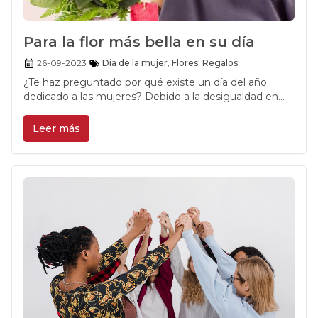
Para la flor más bella en su día
26-09-2023
Dia de la mujer
,
Flores
,
Regalos
,
¿Te haz preguntado por qué existe un día del año
dedicado a las mujeres? Debido a la desigualdad en
todo ámbito que la mujer ha sufrido desde los
primeros días de la civilización, es que a comienzos del
Leer más
siglo XX que el género femenino conmemora a la
mujer en todo el mundo, independientemente de su
nacionalidad, cultura étnica, situación económica,
social y política, celebrando la paz, la igualdad y el
desarrollo en todas sus áreas.