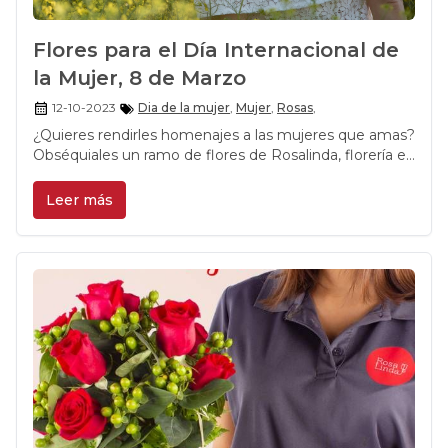
Flores para el Día Internacional de
la Mujer, 8 de Marzo
12-10-2023
Dia de la mujer
,
Mujer
,
Rosas
,
¿Quieres rendirles homenajes a las mujeres que amas?
Obséquiales un ramo de flores de Rosalinda, florería en
Santiago. El Día Internacional de la Mujer Trabajadora,
se celebra el 8 de marzo, y es una de las mejores
Leer más
fechas para sorprender a todas las mujeres cuyo
esfuerzo merece una verdadera enhorabuena.