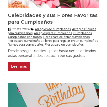
Celebridades y sus Flores Favoritas
para Cumpleaños
22-08-2024
Arreglos de cumpleaños
,
Arreglos florales
para cumpleaños
,
Arreglos para cumpleaños
,
Cumpleaños
,
Cumpleaños con flores
,
Flores para celebrar cumpleaños
,
Flores para cumpleaños
,
Flores para regalar en un cumpleaños
,
Ramos para cumpleaños
,
Flores para un cumpleaños
,
Desde arreglos florales lujosos hasta ramos delicados,
estas personalidades destacan por sus gustos
exquisitos
Leer más