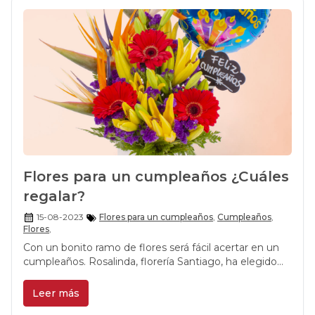
Flores para un cumpleaños ¿Cuáles
regalar?
15-08-2023
Flores para un cumpleaños
,
Cumpleaños
,
Flores
,
Con un bonito ramo de flores será fácil acertar en un
cumpleaños. Rosalinda, florería Santiago, ha elegido
los mejores ramos y arreglos florales para que les
obsequies a tus seres queridos un regalo repleto de
Leer más
aroma y color. Haz que el cumpleaños de tu amigo,