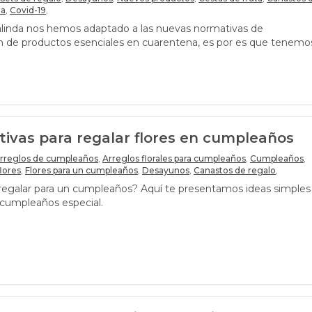
na
,
Covid-19
,
alinda nos hemos adaptado a las nuevas normativas de
n de productos esenciales en cuarentena, es por es que tenemo
 para nuestros clientes. ¿Quieres conocer más sobre estos
tivas para regalar flores en cumpleaños
rreglos de cumpleaños
,
Arreglos florales para cumpleaños
,
Cumpleaños
,
lores
,
Flores para un cumpleaños
,
Desayunos
,
Canastos de regalo
,
regalar para un cumpleaños? Aquí te presentamos ideas simples
 cumpleaños especial.