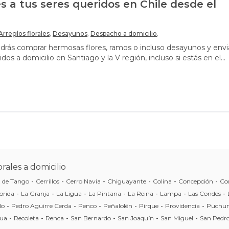
es a tus seres queridos en Chile desde el
Arreglos florales
,
Desayunos
,
Despacho a domicilio
,
drás comprar hermosas flores, ramos o incluso desayunos y envi
idos a domicilio en Santiago y la V región, incluso si estás en el
rales a domicilio
a de Tango
-
Cerrillos
-
Cerro Navia
-
Chiguayante
-
Colina
-
Concepción
-
Co
orida
-
La Granja
-
La Ligua
-
La Pintana
-
La Reina
-
Lampa
-
Las Condes
-
do
-
Pedro Aguirre Cerda
-
Penco
-
Peñalolén
-
Pirque
-
Providencia
-
Puchun
ua
-
Recoleta
-
Renca
-
San Bernardo
-
San Joaquín
-
San Miguel
-
San Pedro