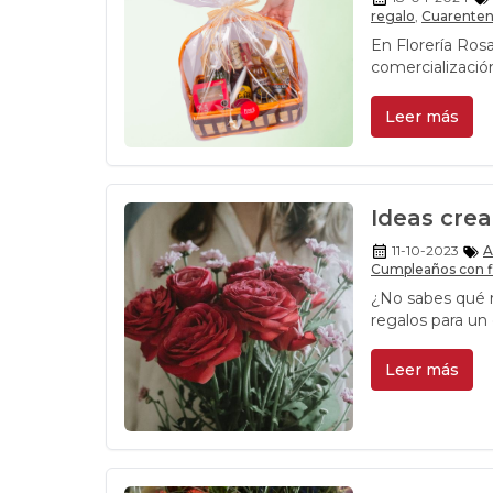
regalo
,
Cuarente
En Florería Ros
comercializació
nuevas opciones
productos?
Leer más
Ideas crea
11-10-2023
A
Cumpleaños con f
¿No sabes qué 
regalos para un
Leer más