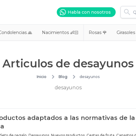
Habla con nosotros
Condolencias 🙏
Nacimientos 👶🏻
Rosas 🌹
Girasoles
Articulos de
desayunos
Inicio
Blog
desayunos
desayunos
oductos adaptados a las normativas de la
na
Sets de regalo
,
Desayunos
,
Nuevos productos
,
Cestas de fruta
,
Canastos 