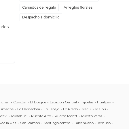
Canastos de regalo
Arreglos florales
Despacho a domicilio
arlos
nchalí
-
Concón
-
El Bosque
-
Estacion Central
-
Hijuelas
-
Hualpén
-
Limache
-
Lo Barnechea
-
Lo Espejo
-
Lo Prado
-
Macul
-
Maipú
-
caví
-
Pudahuel
-
Puente Alto
-
Puerto Montt
-
Puerto Varas
-
 de la Paz
-
San Ramón
-
Santiago centro
-
Talcahuano
-
Temuco
-