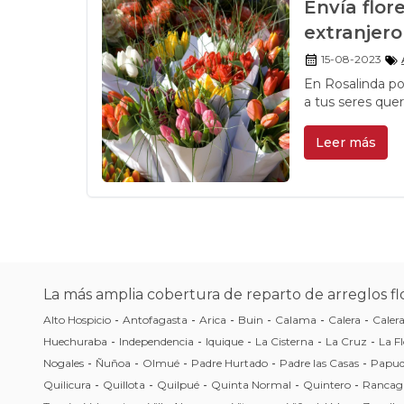
Envía flor
extranjero
15-08-2023
En Rosalinda po
a tus seres quer
extranjero.
Leer más
La más amplia cobertura de reparto de arreglos flo
Alto Hospicio
-
Antofagasta
-
Arica
-
Buin
-
Calama
-
Calera
-
Caler
Huechuraba
-
Independencia
-
Iquique
-
La Cisterna
-
La Cruz
-
La Fl
Nogales
-
Ñuñoa
-
Olmué
-
Padre Hurtado
-
Padre las Casas
-
Papu
Quilicura
-
Quillota
-
Quilpué
-
Quinta Normal
-
Quintero
-
Rancag