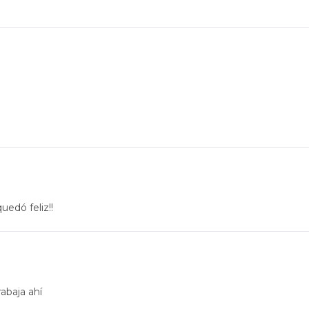
uedó feliz!!
rabaja ahí