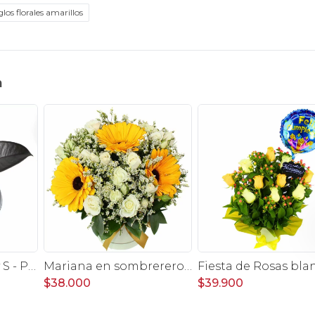
los florales amarillos
n
Gomero Burgundy S - Planta de interior en macetero
Mariana en sombrerero amarillo - Arreglo floral con gerberas amarillo, minirosas y limonium
$38.000
$39.900