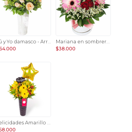
Tú y Yo damasco - Arreglo floral con rosas damasco e hypericum verde
Mariana en sombrerero rosado - Arreglo floral con gerberas rosado, minirosas y limonium
64.000
$38.000
Felicidades Amarillo - Arreglo floral con globo, gerberas y astromelias amarillas e hypericum
58.000