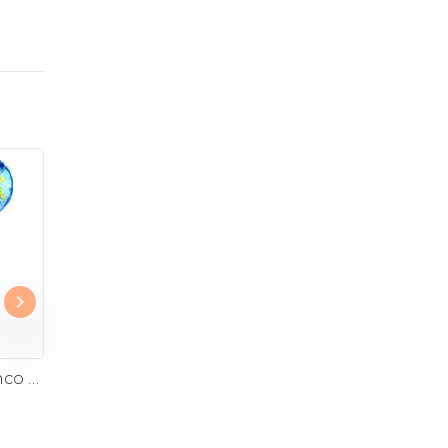
Fiesta de Rosas blanco y amarillo - arreglo con rosas, hypericum y globo feliz cumpleaños
Clarita Naranjo - Arreglo floral en sombrerero con rosas naranjo, limonium y vara de oro
$44.000
$68.000