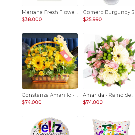
Mariana Fresh Flower Bag Amarillo - Arreglo Floral con gerberas amarillo, minirosas y limonium
$38.000
$25.990
Constanza Amarillo - Arreglo floral en canasto con gerberas, rosas, minirosas y astromelias amarillas
Amanda - Ramo de novia con gerberas, rosas rosadas y astromel
$74.000
$74.000