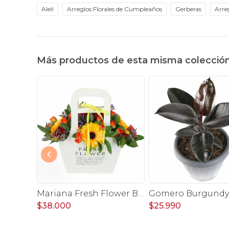
Alelí
Arreglos Florales de Cumpleaños
Gerberas
Arreg
Más productos de esta misma colecció
Felicidades Amarillo - Arreglo floral con globo, gerberas y astromelias amarillas e hypericum
Mariana Fresh Flower Bag Amarillo - Arreglo Floral con gerberas amarillo, minirosas y limonium
$38.000
$25.990