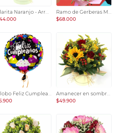
Clarita Naranjo - Arreglo floral en sombrerero con rosas naranjo, limonium y vara de oro
Ramo de Gerberas Mix - Ramo con 30 gerberas multicolor y ruscus
44.000
$68.000
Globo Feliz Cumpleaños Cupcakes 35 cm
Amanecer en sombrerero - Arreglo floral de girasoles, rosas rojo, e hypericum
5.900
$49.900