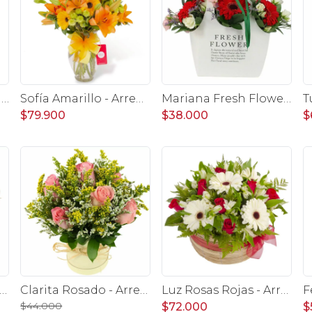
Globo Feliz Cumpleaños Cuadrangular
Sofía Amarillo - Arreglo floral en florero ánfora con liliums naranjos, gerberas amarillas y maules verdes
Mariana Fresh Flower Bag Rojo - Arreglo Floral con gerberas rojo, minirosas y limonium
$79.900
$38.000
$
 sombrerero naranjo - Arreglo floral con gerberas naranjo, minirosas y limonium
Clarita Rosado - Arreglo floral en sombrerero con rosas Rosado, limonium y vara de oro
Luz Rosas Rojas - Arreglo floral en canasto circular con gerberas blancas, rosas rojas y astromelias blancas
$44.000
$72.000
$