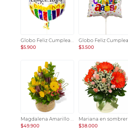
Globo Feliz Cumpleaños Velitas 35 cm
$5.900
$3.500
Magdalena Amarillo - Arreglo floral con rosas, gerbera y astromelias amarillas
Mariana en
$49.900
$38.000