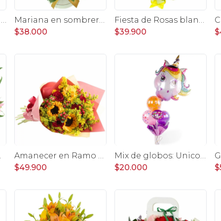
Gomero Burgundy S - Planta de interior en macetero
Mariana en sombrerero amarillo - Arreglo floral con gerberas amarillo, minirosas y limonium
Fiesta de Rosas blanco y amarillo - arreglo con rosas, hypericum y globo feliz cumpleaños
$38.000
$39.900
$
ias rosadas
Amanecer en Ramo - Ramo con girasoles, rosas rojo e hypericum
Mix de globos: Unicornio Mágico Cumpleaños
$49.900
$20.000
$