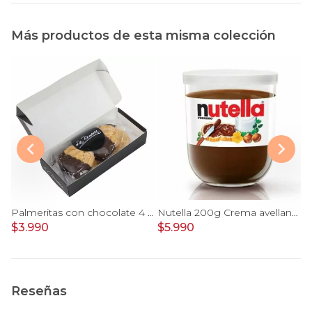
Más productos de esta misma colección
Cranberries Bitter - Cranberries bañados chocolate 62% cacao Piwen
Palmeritas con chocolate 4 unidades
Nutella 200g Crema avellanas con cacao
$3.990
$5.990
$
Reseñas