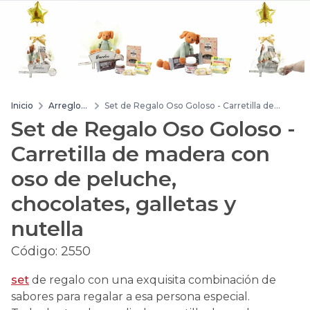
Inicio
Arreglos
Set de Regalo Oso Goloso - Carretilla de
de flores
madera con oso de peluche, chocolates,
Set de Regalo Oso Goloso -
galletas y nutella
Carretilla de madera con
oso de peluche,
chocolates, galletas y
nutella
Código:
2550
set
de regalo con una exquisita combinación de
sabores para regalar a esa persona especial.