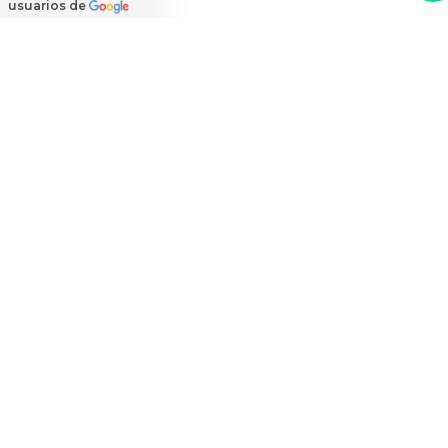
usuarios de
La más amplia cobertura de reparto de arreglos
florales a domicilio
Ver
cobertura de reparto
Flores a domicilio
Condiciones de uso
Preguntas Frecuentes
Blog
Guía de compras