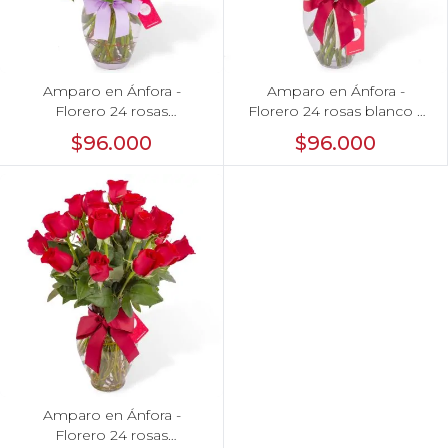
Arreglos florales para dar agradecimiento
Arreglos Florales para Defunciones
Amparo en Ánfora -
Amparo en Ánfora -
Florero 24 rosas
Florero 24 rosas blanco y
Arreglos Florales para Eventos
ecuatorianas lila
rojo
$96.000
$96.000
Arreglos florales románticos
Arreglos fucsia
Arreglos rosados
Astromelias
Ave del Paraíso (Strelitzia)
Best Sellers
Amparo en Ánfora -
Calas
Florero 24 rosas