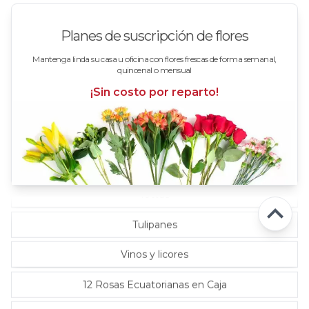
Rosas en floreros
Planes de suscripción de flores
Rosas Fucsia
Mantenga linda su casa u oficina con flores frescas de forma semanal,
quincenal o mensual
Rosas Lila
¡Sin costo por reparto!
Rosas Rojas
Rosas Rosadas
Rosas verde limón
Tottus
Tulipanes
Vinos y licores
12 Rosas Ecuatorianas en Caja