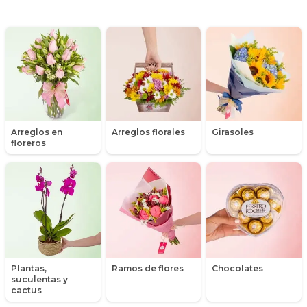
Nacimientos de niñas
Peluches
Peonias
Productos con retiro en Nuestra Florería
Promociones y Ofertas
Arreglos en
Arreglos florales
Girasoles
floreros
Ramos de Flores
Ramos de Novia
Ramos de Rosas
Ranúnculos
Plantas,
Ramos de flores
Chocolates
Regalos a Domicilio
suculentas y
cactus
Regalos para Hombres