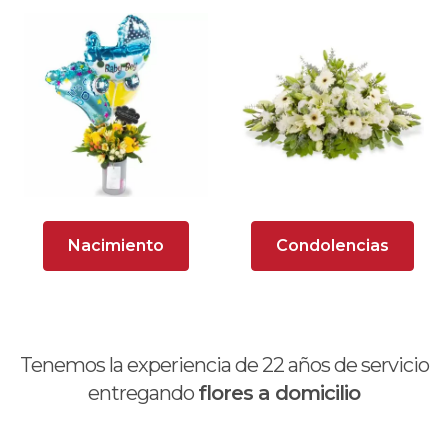
Globos con Helio
Hipericum
Hortensias (Hydrangea)
Liliums
Lisianthus
Maules
Nacimiento
Condolencias
Mensajes
Minirosas
Tenemos la experiencia de
22
años de servicio
Nacimiento de niños
entregando
flores a domicilio
Nacimientos