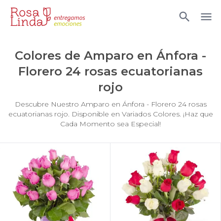
Arreglos Florales
Arreglos florales amarillos
Arreglos florales con rosas bicolor
Colores de
Amparo en Ánfora -
Florero 24 rosas ecuatorianas
Arreglos florales de color rojo
rojo
Arreglos Florales de Cumpleaños
Descubre Nuestro Amparo en Ánfora - Florero 24 rosas
Arreglos Florales en Florero
ecuatorianas rojo. Disponible en Variados Colores. ¡Haz que
Cada Momento sea Especial!
Arreglos florales en tono blanco
Arreglos florales en tono lila
Arreglos florales en tono naranja
Arreglos florales en tono verde
Arreglos Florales para Aniversario