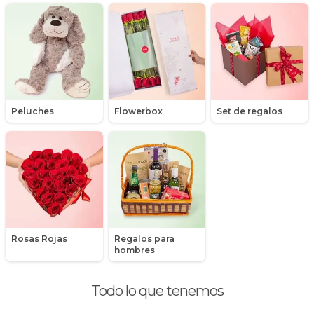
Regalos para niños
Rosas
Rosas Amarillas
Peluches
Flowerbox
Set de regalos
Rosas Arcoíris
Rosas Azules
Rosas Bicolor Blancas-Rojas
Rosas Blancas
Rosas Damasco
Rosas Rojas
Regalos para
hombres
Rosas Ecuatorianas en Caja
Todo lo que tenemos
Rosas en arreglos