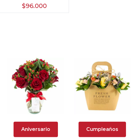
ecuatorianas rojo
$96.000
categoria de prueba
Cestas de frutas
Chocolates y galletas
Día de la madre
Día de la secretaria
Flores y Regalos de Navidad
Galletas
Gerberas
Girasoles
Aniversario
Cumpleaños
Globos