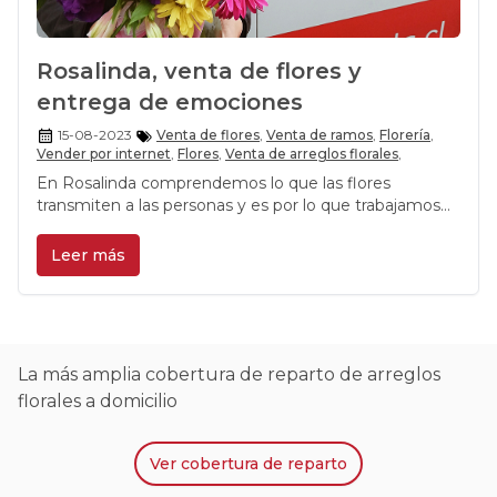
Rosalinda, venta de flores y
entrega de emociones
15-08-2023
Venta de flores
,
Venta de ramos
,
Florería
,
Vender por internet
,
Flores
,
Venta de arreglos florales
,
En Rosalinda comprendemos lo que las flores
transmiten a las personas y es por lo que trabajamos
diariamente a la hora de crear un nuevo ramo o florero.
Buscamos recrear a través de los diferentes diseños,
Leer más
cada una de las emociones que nuestros clientes
quieren transmitir con los arreglos únicos y originales
que hemos ido creando.
La más amplia cobertura de reparto de arreglos
florales a domicilio
Ver
cobertura de reparto