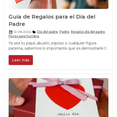
Guía de Regalos para el Día del
Padre
12-06-2024
Día del padre
,
Padre
,
Regalos día del padre
,
Flores para hombre
,
Ya sea tu papá, abuelo, esposo o cualquier figura
paterna, sabemos lo importante que es demostrarle tu
aprecio con un regalo valioso. En Rosalinda, no solo
ofrecemos flores, sino también una variedad de
Leer más
regalos únicos y especiales que harán de este Día del
Padre una ocasión imborrable.