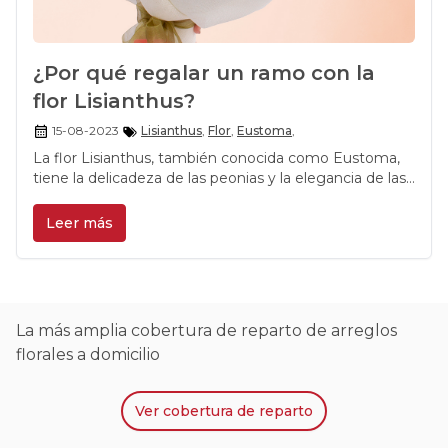
¿Por qué regalar un ramo con la
flor Lisianthus?
15-08-2023
Lisianthus
,
Flor
,
Eustoma
,
La flor Lisianthus, también conocida como Eustoma,
tiene la delicadeza de las peonias y la elegancia de las
rosas. Se trata de una planta anual o bienal
perteneciente a la familia de las Gentianaceae, que
Leer más
proviene de México y Estados Unidos, aunque se ha
extendido en todo el mundo.
La más amplia cobertura de reparto de arreglos
florales a domicilio
Ver
cobertura de reparto