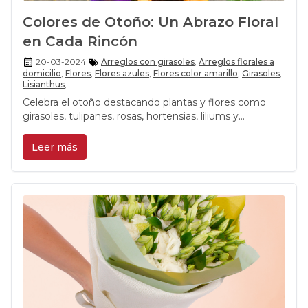
Colores de Otoño: Un Abrazo Floral
en Cada Rincón
20-03-2024
Arreglos con girasoles
,
Arreglos florales a
domicilio
,
Flores
,
Flores azules
,
Flores color amarillo
,
Girasoles
,
Lisianthus
,
Celebra el otoño destacando plantas y flores como
girasoles, tulipanes, rosas, hortensias, liliums y
lisianthus, que aportan color y vida a los espacios
durante esta estación. Resalta la alegría, elegancia y
Leer más
belleza que cada una de estas especies trae al
entorno, invitando a integrarlas en los hogares y
jardines para disfrutar de la magia otoñal y el
renacimiento que ofrece la naturaleza.