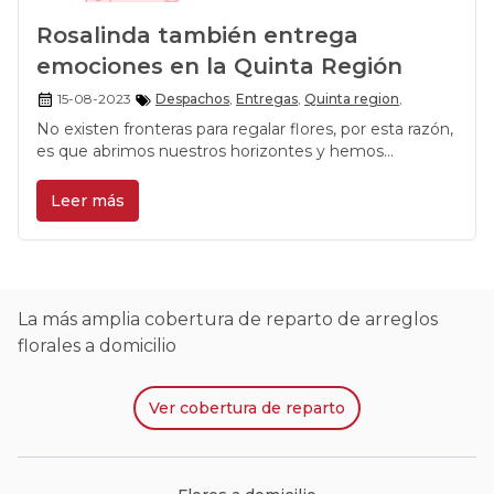
Rosalinda también entrega
emociones en la Quinta Región
15-08-2023
Despachos
,
Entregas
,
Quinta region
,
No existen fronteras para regalar flores, por esta razón,
es que abrimos nuestros horizontes y hemos
expandido las zonas de entrega de cualquiera de
nuestros productos. Contamos con un grupo de
Leer más
repartidores especialistas en hacer llegar todos los
pedidos de la forma más pulcra para que, todo lo que
se encargue y sea escogido por medio del sitio web,
sea el artículo final que recibirán todos los
destinatarios.
La más amplia cobertura de reparto de arreglos
florales a domicilio
Ver
cobertura de reparto