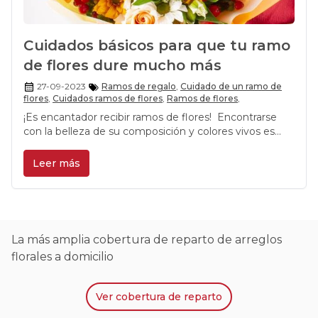
Cuidados básicos para que tu ramo
de flores dure mucho más
27-09-2023
Ramos de regalo
,
Cuidado de un ramo de
flores
,
Cuidados ramos de flores
,
Ramos de flores
,
¡Es encantador recibir ramos de flores! Encontrarse
con la belleza de su composición y colores vivos es
algo que puede alegrar el día de cualquier persona. Las
flores son un producto perecible que representan la
Leer más
belleza de la naturaleza y la vida en nuestro planeta,
además de manifestar de muchas formas expresiones
de cariño, afecto, alegría y agradecimiento.
La más amplia cobertura de reparto de arreglos
florales a domicilio
Ver
cobertura de reparto