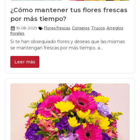
¿Cómo mantener tus flores frescas
por más tiempo?
15-08-2023
Flores frescas
,
Consejos
,
Trucos
,
Arreglos
florales
,
Si te han obsequiado flores y deseas que las mismas
se mantengan frescas por más tiempo, a
continuación, te dejaré un par de consejos para que lo
consigas.
Leer más