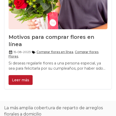
Motivos para comprar flores en
línea
15-08-2023
Comprar flores en línea
,
Comprar flores
,
Flores
,
Si deseas regalarle flores a una persona especial, ya
sea para felicitarla por su cumpleaños, por haber sido
mamá recientemente o por un ascenso en el trabajo,
comprar flores en línea puede ser la mejor opción y
Leer más
aquí te dejamos los motivos para que te convenzas
del todo.
La más amplia cobertura de reparto de arreglos
florales a domicilio