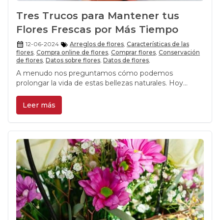
Tres Trucos para Mantener tus
Flores Frescas por Más Tiempo
12-06-2024
Arreglos de flores
,
Características de las
flores
,
Compra online de flores
,
Comprar flores
,
Conservación
de flores
,
Datos sobre flores
,
Datos de flores
,
A menudo nos preguntamos cómo podemos
prolongar la vida de estas bellezas naturales. Hoy
queremos compartir contigo tres trucos infalibles para
que tus arreglos florales a domicilio se mantengan
Leer más
frescos y radiantes por mucho más tiempo.