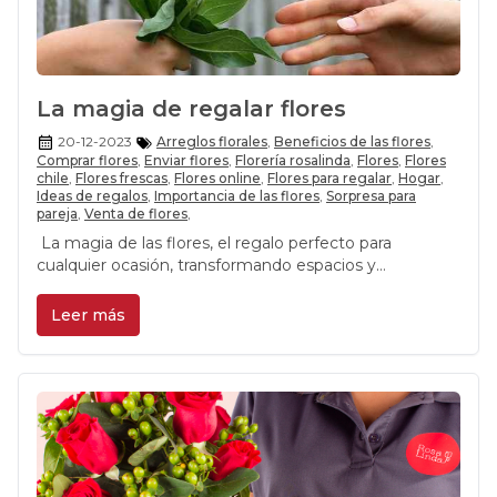
La magia de regalar flores
20-12-2023
Arreglos florales
,
Beneficios de las flores
,
Comprar flores
,
Enviar flores
,
Florería rosalinda
,
Flores
,
Flores
chile
,
Flores frescas
,
Flores online
,
Flores para regalar
,
Hogar
,
Ideas de regalos
,
Importancia de las flores
,
Sorpresa para
pareja
,
Venta de flores
,
La magia de las flores, el regalo perfecto para
cualquier ocasión, transformando espacios y
transmitiendo emociones a través del lenguaje floral.
Leer más