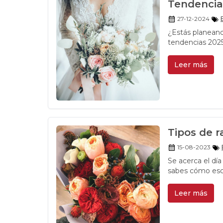
Tendencias
27-12-2024
¿Estás planeand
tendencias 2025
propuestas
Leer más
Tipos de 
15-08-2023
Se acerca el día
sabes cómo esc
de los tipos de
preocupes, la i
Leer más
que mejor combi