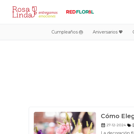
Cumpleaños 🎂
Aniversarios 💖
Cómo Elegi
27-12-2024
La decoración f