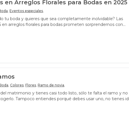
 en Arreglos Florales para Bodas en 2025
Boda
,
Eventos especiales
,
o tu boda y quieres que sea completamente inolvidable? Las
 en arreglos florales para bodas prometen sorprendernos con
ramos
Boda
,
Colores
,
Flores
,
Ramo de novia
,
 del matrimonio y tienes casi todo listo, sólo te falta el ramo y no
ogerlo. Tampoco entiendes porqué debes usar uno, no tienes i
 flores que usan y tampoco del tamaño que tiene que ser. No te
dea es poder orientarte un poco y que escojas de nuestro catálog
ne con tu vestido y estilo.