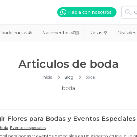
Habla con nosotros
Condolencias 🙏
Nacimientos 👶🏻
Rosas 🌹
Girasoles
Articulos de
boda
Inicio
Blog
boda
boda
r Flores para Bodas y Eventos Especiales
Boda
,
Eventos especiales
,
loral para bodas y eventos especiales es un aspecto crucial que 