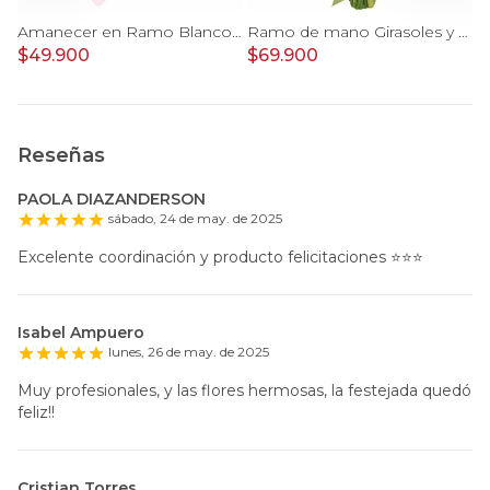
 con girasoles, rosas rojo e hypericum
Amanecer en Ramo Blanco - Ramo con girasoles, rosas Blanco e hypericum
Ramo de mano Girasoles y Rosas - ramo de mano con girasoles y rosas blanco
$49.900
$69.900
$
Reseñas
PAOLA DIAZANDERSON
sábado, 24 de may. de 2025
Excelente coordinación y producto felicitaciones ⭐️⭐️⭐️
Isabel Ampuero
lunes, 26 de may. de 2025
Muy profesionales, y las flores hermosas, la festejada quedó
feliz!!
Cristian Torres