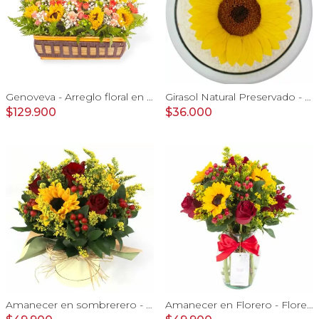
Genoveva - Arreglo floral en canasto de mimbre con girasoles, mini rosas, gypsophila e hypericum
Girasol Natural Preservado - girasol preservado en pecera vidrio con piedrecitas
$129.900
$36.000
Amanecer en sombrerero - Arreglo floral de girasoles, rosas rojo, e hypericum
Amanecer en Florero - Florero con girasoles, rosas rojo e hypericum