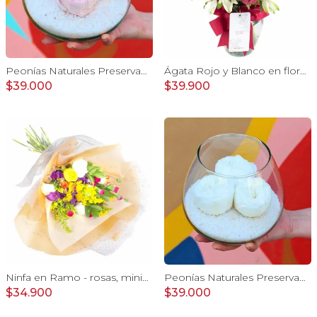
Peonías Naturales Preservadas - tres peonías rosado
Ágata Rojo y Blanco en florero - rosas y astromelias
$39.000
$39.900
Ninfa en Ramo - rosas, miniclaveles y astromelias
Peonías Naturales Preservadas - tres peonías blanco
$34.900
$39.000