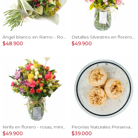
Ángel blanco en Ramo - Rosas blancas y Astromelias
Detalles Silvestres en florero - rosas, mini rosas, maule
$48.900
$49.900
Ninfa en florero - rosas, miniclaveles y astromelias
Peonías Naturales Preservadas - tres peonías preservadas en pecera vidrio con piedrecitas
$49.900
$39.000