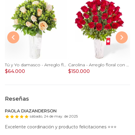
 en Columna - Rosas lilas y astromelias
Tú y Yo damasco - Arreglo floral con rosas damasco e hypericum verde
Carolina - Arreglo floral con 50 rosas rojas
$64.000
$150.000
$
Reseñas
PAOLA DIAZANDERSON
sábado, 24 de may. de 2025
Excelente coordinación y producto felicitaciones ⭐️⭐️⭐️