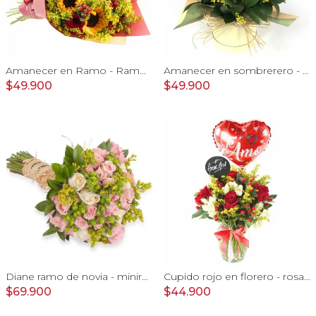
Amanecer en Ramo - Ramo con girasoles, rosas rojo e hypericum
Amanecer en sombrerero - Arreglo floral de girasoles, rosas rojo, e hypericum
$49.900
$49.900
Diane ramo de novia - minirosas rosadas, rosas blancas, e hypericum verde
Cupido rojo en florero - rosas, mini rosas, hypericum, globo te amo y pizarra
$69.900
$44.900