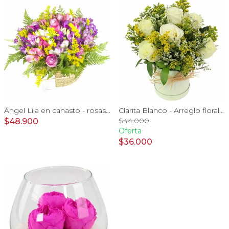
Ángel Lila en canasto - rosas lila y astromelias
Clarita Blanco - Arreglo floral en sombrerero con rosas blanco, limonium y vara de oro
$44.000
$48.900
Oferta
$36.000