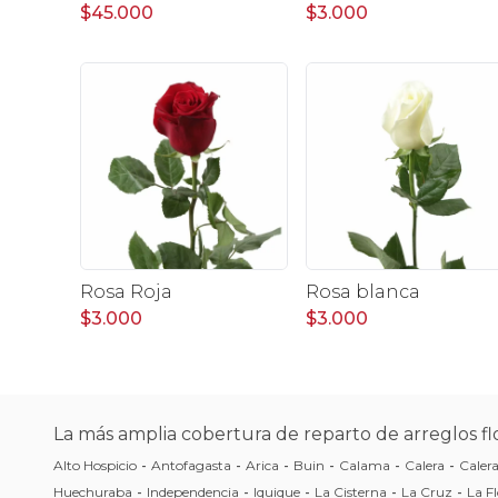
$45.000
$3.000
Rosa Roja
Rosa blanca
$3.000
$3.000
La más amplia cobertura de reparto de arreglos flo
Alto Hospicio
-
Antofagasta
-
Arica
-
Buin
-
Calama
-
Calera
-
Caler
Huechuraba
-
Independencia
-
Iquique
-
La Cisterna
-
La Cruz
-
La Fl