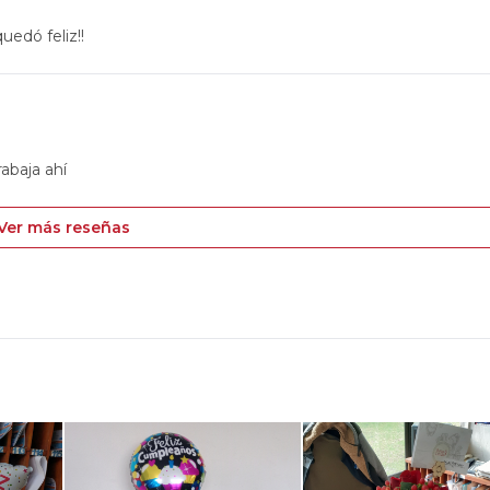
uedó feliz!!
rabaja ahí
Ver más reseñas