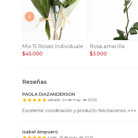
Mix 15 Rosas Individuales - Pack de 15 rosas individuales de colores surtidos envueltas en papel.
Rosa amarilla
$45.000
$3.000
Reseñas
PAOLA DIAZANDERSON
sábado, 24 de may. de 2025
Excelente coordinación y producto felicitaciones ⭐️⭐️⭐️
Isabel Ampuero
lunes, 26 de may. de 2025