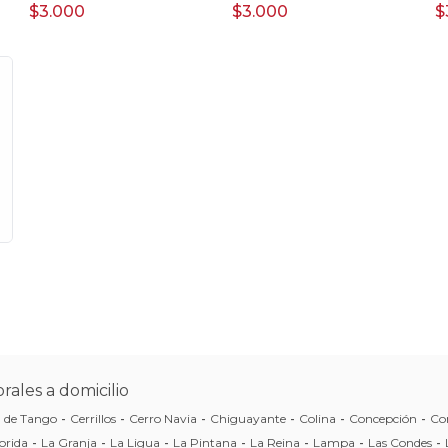
$3.000
$3.000
$
rales a domicilio
a de Tango
-
Cerrillos
-
Cerro Navia
-
Chiguayante
-
Colina
-
Concepción
-
Co
orida
-
La Granja
-
La Ligua
-
La Pintana
-
La Reina
-
Lampa
-
Las Condes
-