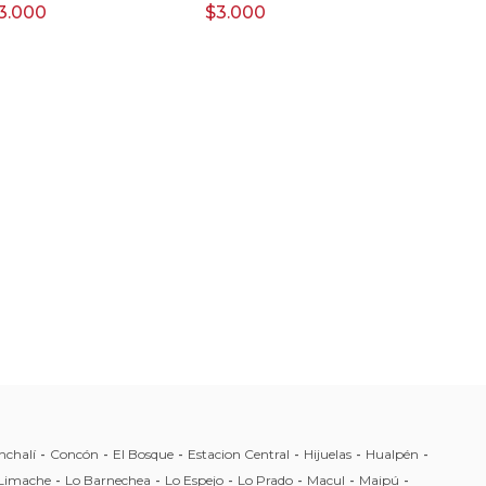
3.000
$3.000
nchalí
-
Concón
-
El Bosque
-
Estacion Central
-
Hijuelas
-
Hualpén
-
Limache
-
Lo Barnechea
-
Lo Espejo
-
Lo Prado
-
Macul
-
Maipú
-