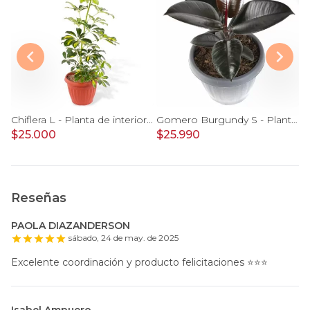
Singonio - Planta de interior en macetero
Chiflera L - Planta de interior en macetero
Gomero Burgundy S - Planta de interior en macetero
$25.000
$25.990
$
Reseñas
PAOLA DIAZANDERSON
sábado, 24 de may. de 2025
Excelente coordinación y producto felicitaciones ⭐️⭐️⭐️
Isabel Ampuero