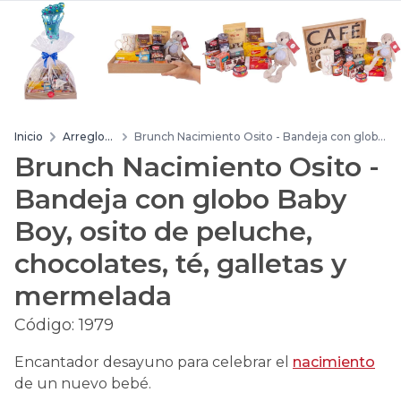
Inicio
Arreglos
Brunch Nacimiento Osito - Bandeja con globo
de flores
Baby Boy, osito de peluche, chocolates, té,
Brunch Nacimiento Osito -
galletas y mermelada
Bandeja con globo Baby
Boy, osito de peluche,
chocolates, té, galletas y
mermelada
Código:
1979
Encantador desayuno para celebrar el
nacimiento
de un nuevo bebé.