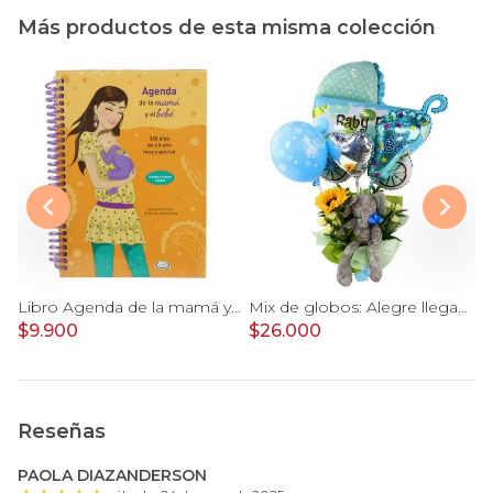
Más productos de esta misma colección
Conejita en el Jardín - Arreglo floral tonos rosa y conejita
Libro Agenda de la mamá y el bebé
Mix de globos: Alegre llegada Baby Boy
$9.900
$26.000
$
Reseñas
PAOLA DIAZANDERSON