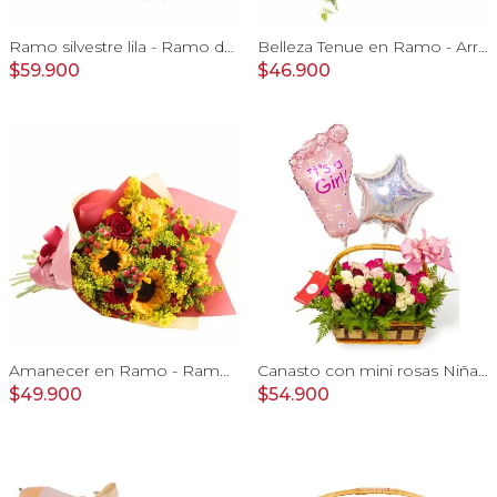
Ramo silvestre lila - Ramo de flores circular con rosas, claveles, astromelias, mini rosas e hypericum rosado
Belleza Tenue en Ramo - Arreglo de rosas blancas, delfinium azul, astromelias y eucaliptus
$59.900
$46.900
Amanecer en Ramo - Ramo con girasoles, rosas rojo e hypericum
Canasto con mini rosas Niña - Arreglo floral con minirosas y globos metalicos
$49.900
$54.900