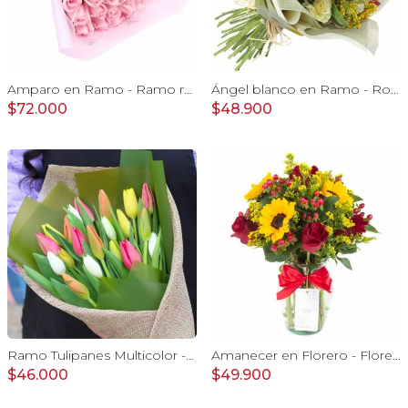
Amparo en Ramo - Ramo redondo 24 rosas ecuatorianas rosado
Ángel blanco en Ramo - Rosas blancas y Astromelias
$72.000
$48.900
Ramo Tulipanes Multicolor - Ramo con 20 tulipanes multicolor
Amanecer en Florero - Florero con girasoles, rosas rojo e hypericum
$46.000
$49.900