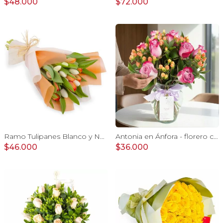
$48.000
$72.000
Ramo Tulipanes Blanco y Naranja - Ramo con 20 tulipanes
Antonia en Ánfora - florero con 9 rosas lila e hypericum
$46.000
$36.000