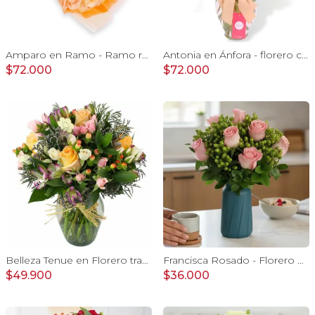
Amparo en Ramo - Ramo redondo 24 rosas ecuatorianas damasco
Antonia en Ánfora - florero con 18 rosas damasco e hypericum
$72.000
$72.000
Belleza Tenue en Florero transparente con rosas damasco, mini claveles, astromelias y limonium
Francisca Rosado - Florero Plástico 9 rosas e hypericum
$49.900
$36.000