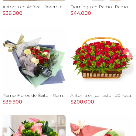
Antonia en Ánfora - florero con 9 rosas blanco e hypericum
Dominga en Ramo -Ramo de Rosas Blanco y Tulipanes naranjo
$36.000
$44.000
Ramo Flores de Éxito - Ramo de flores para graduación con rosas rojas y rosas blancas, peluche de elefante y pizarra
Antonia en canasto - 50 rosas ecuatoriana rojo e hypericum
$39.900
$200.000