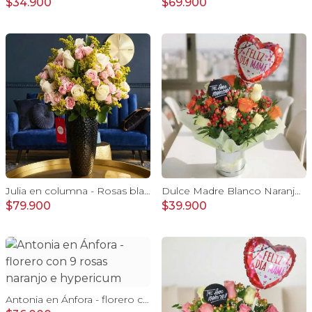
$34.900
$69.900
Julia en columna - Rosas blancas, minirosas rosadas
Dulce Madre Blanco Naranjo - Arreglo floral con rosas, hypericum y globo Feliz Día mamá
$79.900
$39.900
Antonia en Ánfora - florero con 9 rosas naranjo e hypericum