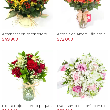
Amanecer en sombrerero - Arreglo floral de girasoles, rosas rojo, e hypericum
Antonia en Ánfora - florero con 18 rosas naranjo e hypericum
$49.900
$72.000
Noelia Rojo - Florero pequeño con Rosas, mini rosas, mini claveles y limonium
Eva - Ramo de novia con rosas lilas, rosadas y gypso